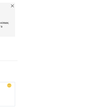
ніями;
та