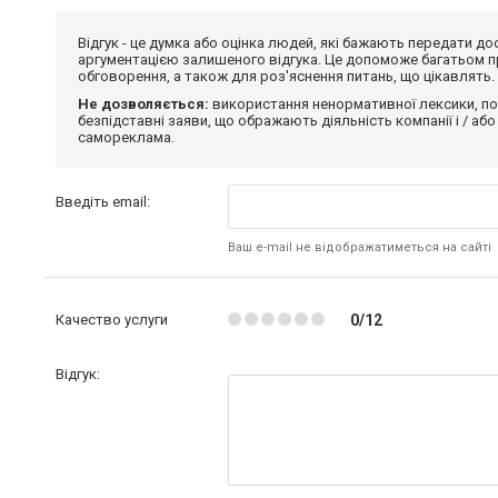
Відгук - це думка або оцінка людей, які бажають передати 
аргументацією залишеного відгука. Це допоможе багатьом пр
обговорення, а також для роз'яснення питань, що цікавлять.
Не дозволяється:
використання ненормативної лексики, по
безпідставні заяви, що ображають діяльність компанії і / або
самореклама.
Введіть email:
Ваш e-mail не відображатиметься на сайті
Качество услуги
0/12
Відгук: