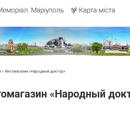
Меморіал. Маріуполь
Карта міста
я
Фитомагазин «Народный доктор»
омагазин «Народный док