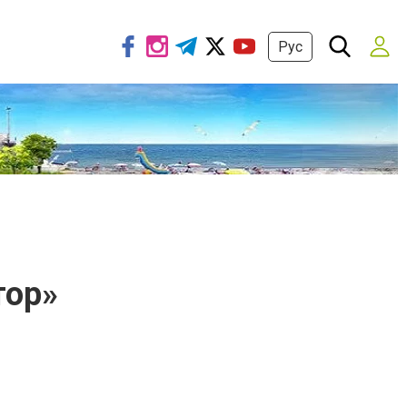
Рус
тор»