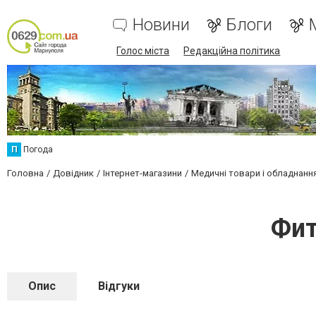
Новини
Блоги
Голос міста
Редакційна політика
П
Погода
Головна
Довідник
Інтернет-магазини
Медичні товари і обладнанн
Фит
Опис
Відгуки