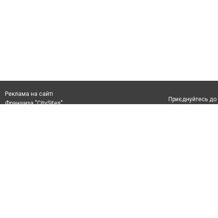
Реклама на сайті
Приєднуйтесь до 
Франшиза "CitySites"
+38 (096) 91 303 68
Віримо в повернення до Маріуполя
Допускається цит
info@0629.com.ua
тексті обов'язко
розміщення прямо
Журналисты сайта
абзацу в тексті 
Матеріали з плаш
+38 (096) 91 303 68
"Політичні новини
Політика конфіде