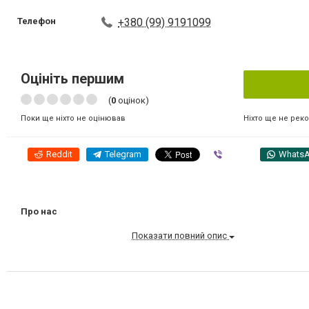
Телефон
+380 (99) 9191099
Оцініть першим
(
0
оцінок)
Ніхто ще не рек
Поки ще ніхто не оцінював
Reddit
Telegram
Viber
Whats
Про нас
Показати повний опис