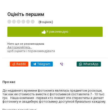
Оцініть першим
(
0
оцінок)
Я рекомендую
Ніхто ще не рекомендував
Авторизуйтесь
,
щоб оцінити і порекомендувати
Reddit
Telegram
Viber
WhatsApp
Про нас
До недавнего времени фотокнига являлась предметом роскоши,
так как ее стоимость вместе с фотосъемкой составляла 7 - 10 тыс
грн. Наша компания - первая кто ломает эти стереотипы и делает
фотокнигу и свадебную фотосъемку доступной буквально каждому.