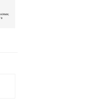
ніями;
та