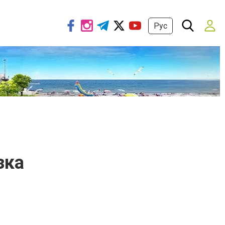
Рус
зка