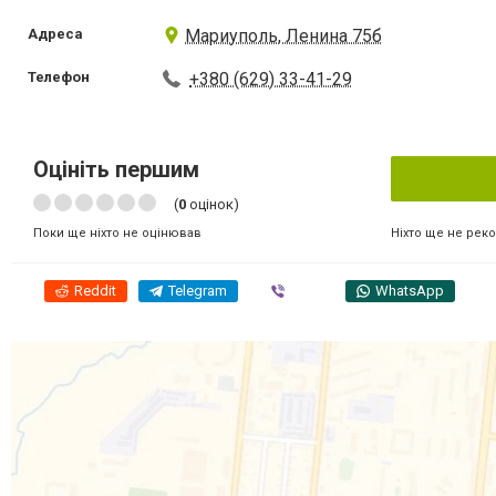
Адреса
Мариуполь, Ленина 75б
Телефон
+380 (629) 33-41-29
Оцініть першим
(
0
оцінок)
Ніхто ще не рек
Поки ще ніхто не оцінював
Reddit
Telegram
Viber
WhatsApp