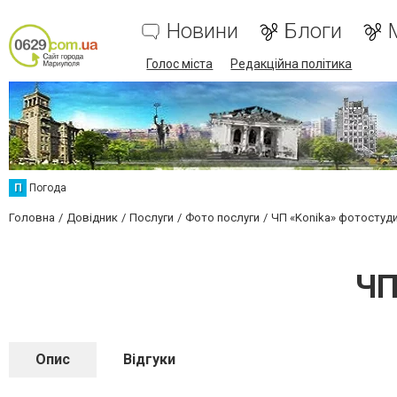
Новини
Блоги
Голос міста
Редакційна політика
П
Погода
Головна
Довідник
Послуги
Фото послуги
ЧП «Konika» фотостуд
ЧП
Опис
Відгуки