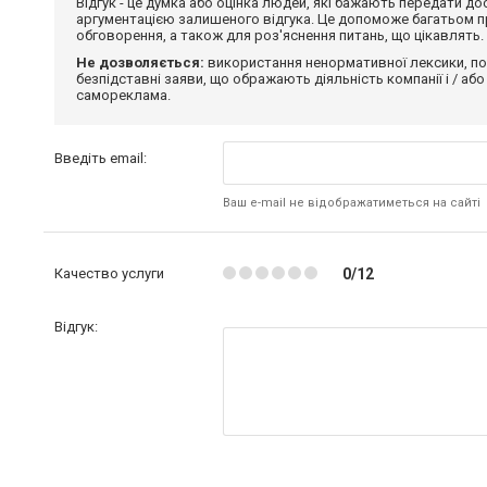
Відгук - це думка або оцінка людей, які бажають передати 
аргументацією залишеного відгука. Це допоможе багатьом пр
обговорення, а також для роз'яснення питань, що цікавлять.
Не дозволяється:
використання ненормативної лексики, по
безпідставні заяви, що ображають діяльність компанії і / або
самореклама.
Введіть email:
Ваш e-mail не відображатиметься на сайті
Качество услуги
0/12
Відгук: