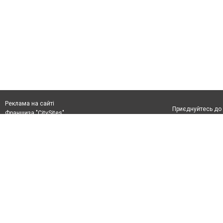
Реклама на сайті
Приєднуйтесь до 
Франшиза "CitySites"
+38 (096) 91 303 68
Віримо в повернення до Маріуполя
Допускається цит
info@0629.com.ua
тексті обов'язко
розміщення прямо
Журналисты сайта
абзацу в тексті 
Матеріали з плаш
+38 (096) 91 303 68
"Політичні новини
Політика конфіде