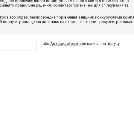
досвід або враження іншим користувачам нашого сайту з обов'язковою
ийняти правильне рішення. Коментарі призначені для спілкування та
гроз або образ; безпосереднє порівняння з іншими конкуруючими компа
 її послуги; розміщення посилань на сторонні інтернет-ресурси; реклама 
або
Авторизуйтесь
для написання відгуку