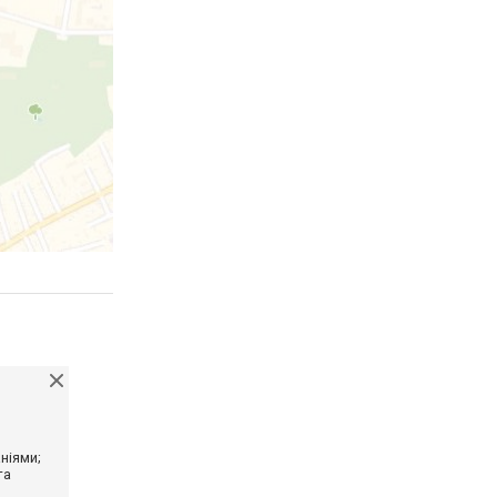
ніями;
та