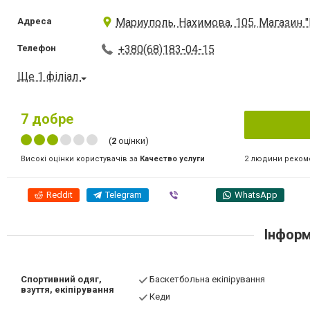
Адреса
Мариуполь, Нахимова, 105, Магазин "
Телефон
+380(68)183-04-15
Ще 1 філіал
7
добре
(
2
оцінки)
2 людини реком
Високі оцінки користувачів за
Качество услуги
Reddit
Telegram
Viber
WhatsApp
Інформ
Спортивний одяг,
Баскетбольна екіпірування
взуття, екіпірування
Кеди