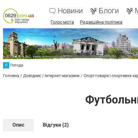
Новини
Блоги
Голос міста
Редакційна політика
П
Погода
Головна
Довідник
Інтернет-магазини
Спорттовари і спортивне ха
Футбольн
Опис
Відгуки (2)