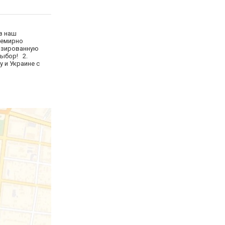
в наш
семирно
ализированную
выбор! 2.
у и Украине с