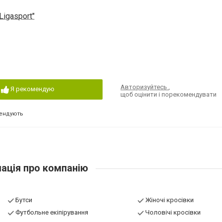
Ligasport"
Авторизуйтесь
,
Я рекомендую
щоб оцінити і порекомендувати
ендують
ація про компанію
Бутси
Жіночі кросівки
Футбольне екіпірування
Чоловічі кросівки