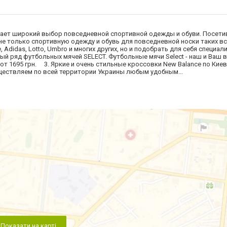
агает широкий выбор повседневной спортивной одежды и обуви. Посети
не только спортивную одежду и обувь для повседневной носки таких в
, Adidas, Lotto, Umbro и многих других, но и подобрать для себя специ
й ряд футбольных мячей SELECT. Футбольные мячи Select - наш и Ваш 
от 1695 грн. 3. Яркие и очень стильные кроссовки New Balance по Киев
уществляем по всей территории Украины любым удобным...
Показати на карті