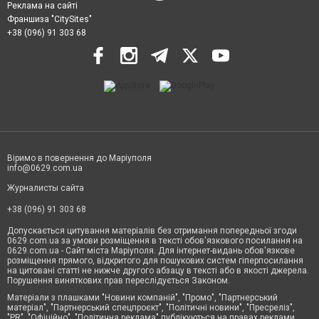
Реклама на сайті
Франшиза "CitySites"
+38 (096) 91 303 68
Віримо в повернення до Маріуполя
info@0629.com.ua
Журналисты сайта
+38 (096) 91 303 68
Допускається цитування матеріалів без отримання попередньої згоди
0629.com.ua за умови розміщення в тексті обов'язкового посилання на
0629.com.ua - Сайт міста Маріуполя. Для інтернет-видань обов'язкове
розміщення прямого, відкритого для пошукових систем гіперпосилання
на цитовані статті не нижче другого абзацу в тексті або в якості джерела.
Порушення виняткових прав переслідується Законом.
Матеріали з плашками "Новини компаній", "Промо", "Партнерський
матеріал", "Партнерський спецпроєкт", "Політичні новини", "Пресреліз",
"PR", "Офіційно", "Політична реклама" публікуються на правах реклами.