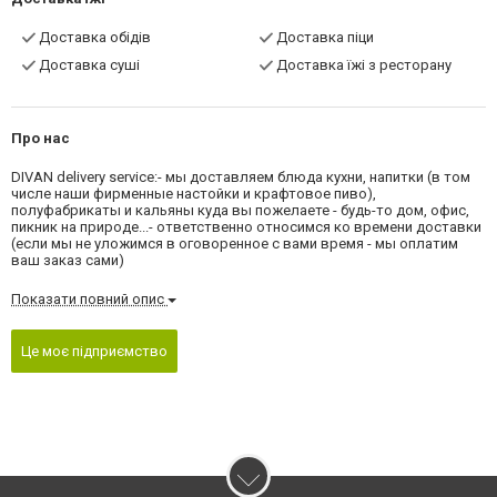
Доставка обідів
Доставка піци
Доставка суші
Доставка їжі з ресторану
Про нас
DIVAN delivery service:- мы доставляем блюда кухни, напитки (в том
числе наши фирменные настойки и крафтовое пиво),
полуфабрикаты и кальяны куда вы пожелаете - будь-то дом, офис,
пикник на природе...- ответственно относимся ко времени доставки
(если мы не уложимся в оговоренное с вами время - мы оплатим
ваш заказ сами)
Показати повний опис
Це моє підприємство