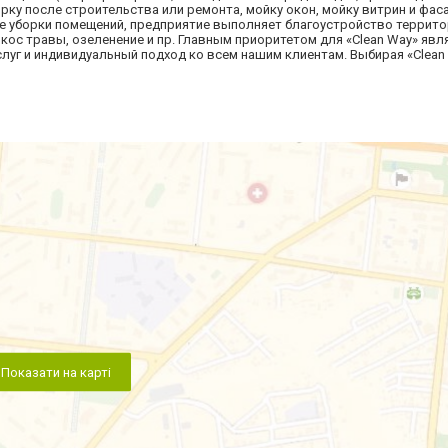
борку после строительства или ремонта, мойку окон, мойку витрин и фас
ме уборки помещений, предприятие выполняет благоустройство террито
окос травы, озеленение и пр. Главным приоритетом для «Clean Way» явл
луг и индивидуальный подход ко всем нашим клиентам. Выбирая «Clean
Показати на карті