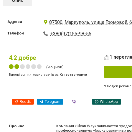
Опис
Адреса
87500, Мариуполь, улица Громовой, 
Телефон
+380(97)155-98-55
4.2
добре
1 перегля
(
9
оцінок)
Високі оцінки користувачів за
Качество услуги
9 людей рекоме
Reddit
Telegram
Viber
WhatsApp
Про нас
Компания «Clean Way» занимается предос
профессиональную уборку различных пом