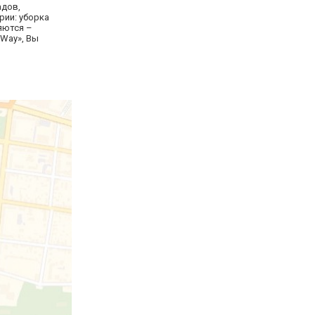
адов,
рии: уборка
яются –
 Way», Вы