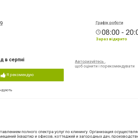
69
Графік роботи
08:00 - 20:
Зараз відкрито
д в серпні
Авторизуйтесь
,
щоб оцінити і порекомендувати
Я рекомендую
ндують
тавлением полного спектра услуг по клинингу. Организация осуществля
ещений (квартир и офисов, коттеджей и загородных дач, производств