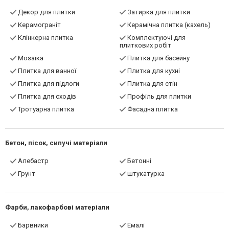
Декор для плитки
Затирка для плитки
Керамограніт
Керамічна плитка (кахель)
Клінкерна плитка
Комплектуючі для
плиткових робіт
Мозаїка
Плитка для басейну
Плитка для ванної
Плитка для кухні
Плитка для підлоги
Плитка для стін
Плитка для сходів
Профіль для плитки
Тротуарна плитка
Фасадна плитка
Бетон, пісок, сипучі матеріали
Алебастр
Бетонні
Грунт
штукатурка
Фарби, лакофарбові матеріали
Барвники
Емалі