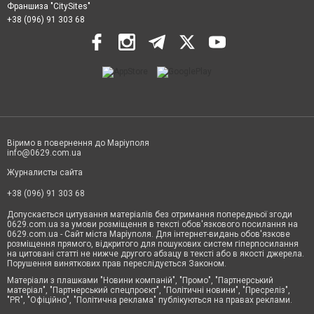
Франшиза "CitySites"
+38 (096) 91 303 68
Віримо в повернення до Маріуполя
info@0629.com.ua
Журналисты сайта
+38 (096) 91 303 68
Допускається цитування матеріалів без отримання попередньої згоди
0629.com.ua за умови розміщення в тексті обов'язкового посилання на
0629.com.ua - Сайт міста Маріуполя. Для інтернет-видань обов'язкове
розміщення прямого, відкритого для пошукових систем гіперпосилання
на цитовані статті не нижче другого абзацу в тексті або в якості джерела.
Порушення виняткових прав переслідується Законом.
Матеріали з плашками "Новини компаній", "Промо", "Партнерський
матеріал", "Партнерський спецпроєкт", "Політичні новини", "Пресреліз",
"PR", "Офіційно", "Політична реклама" публікуються на правах реклами.