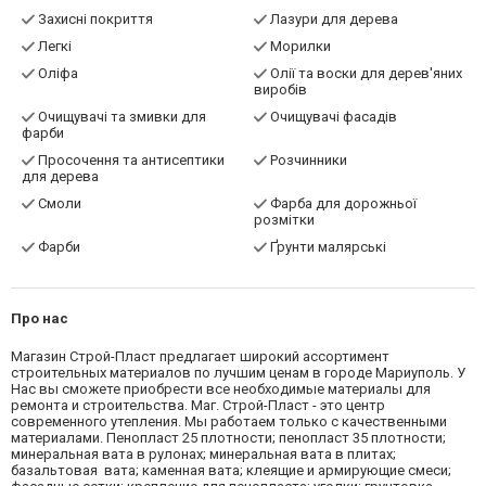
Захисні покриття
Лазури для дерева
Легкі
Морилки
Оліфа
Олії та воски для дерев'яних
виробів
Очищувачі та змивки для
Очищувачі фасадів
фарби
Просочення та антисептики
Розчинники
для дерева
Смоли
Фарба для дорожньої
розмітки
Фарби
Ґрунти малярські
Про нас
Магазин Строй-Пласт предлагает широкий ассортимент
строительных материалов по лучшим ценам в городе Мариуполь. У
Нас вы сможете приобрести все необходимые материалы для
ремонта и строительства. Маг. Строй-Пласт - это центр
современного утепления. Мы работаем только с качественными
материалами. Пенопласт 25 плотности; пенопласт 35 плотности;
минеральная вата в рулонах; минеральная вата в плитах;
базальтовая вата; каменная вата; клеящие и армирующие смеси;