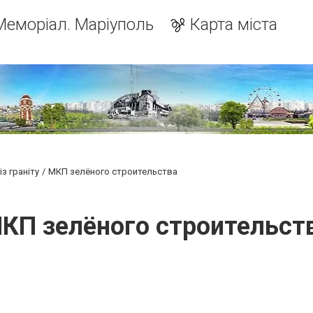
Меморіал. Маріуполь
Карта міста
з граніту
МКП зелёного строительства
КП зелёного строительст