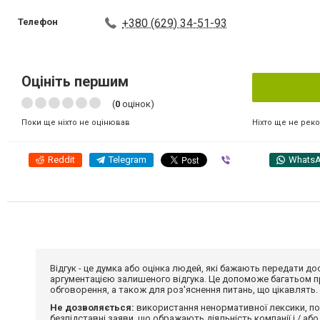
Телефон
+380 (629) 34-51-93
Оцініть першим
(
0
оцінок)
Ніхто ще не рек
Поки ще ніхто не оцінював
Reddit
Telegram
Viber
Whats
Відгук - це думка або оцінка людей, які бажають передати 
аргументацією залишеного відгука. Це допоможе багатьом пр
обговорення, а також для роз'яснення питань, що цікавлять.
Не дозволяється:
використання ненормативної лексики, по
безпідставні заяви, що ображають діяльність компанії і / або