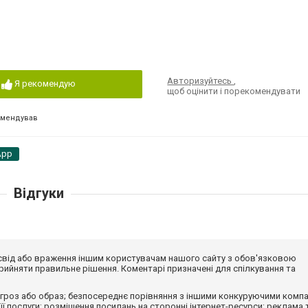
Авторизуйтесь
,
Я рекомендую
щоб оцінити і порекомендувати
омендував
App
Відгуки
досвід або враження іншим користувачам нашого сайту з обов'язковою
ийняти правильне рішення. Коментарі призначені для спілкування та
гроз або образ; безпосереднє порівняння з іншими конкуруючими компа
 її послуги; розміщення посилань на сторонні інтернет-ресурси; реклама 