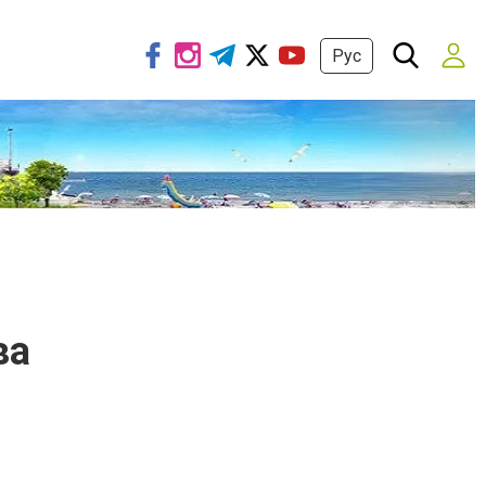
Рус
ва