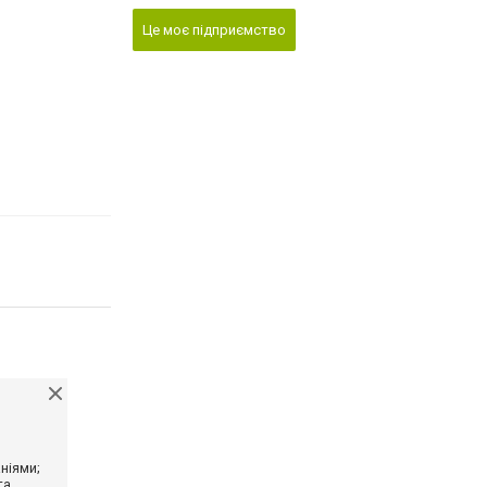
Це моє підприємство
ніями;
та