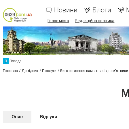
Новини
Блоги
Голос міста
Редакційна політика
П
Погода
Головна
Довідник
Послуги
Виготовлення пам'ятників, пам'ятники і
М
Опис
Відгуки