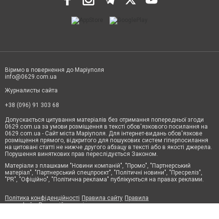
Віримо в повернення до Маріуполя
info@0629.com.ua
Журналисты сайта
+38 (096) 91 303 68
Допускається цитування матеріалів без отримання попередньої згоди
0629.com.ua за умови розміщення в тексті обов'язкового посилання на
0629.com.ua - Сайт міста Маріуполя. Для інтернет-видань обов'язкове
розміщення прямого, відкритого для пошукових систем гіперпосилання
на цитовані статті не нижче другого абзацу в тексті або в якості джерела.
Порушення виняткових прав переслідується Законом.
Матеріали з плашками "Новини компаній", "Промо", "Партнерський
матеріал", "Партнерський спецпроєкт", "Політичні новини", "Пресреліз",
"PR", "Офіційно", "Політична реклама" публікуються на правах реклами.
Політика конфіденційності
Правила сайту
Правила
класифайд
Редакційна політика