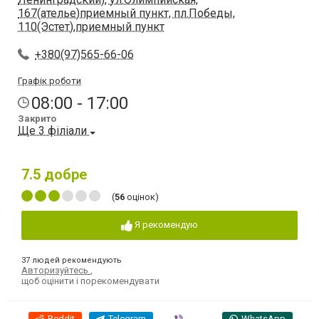
167(ателье)приемный пункт, пл.Победы,
110(Эстет),приемный пункт
+380(97)565-66-06
Графік роботи
08:00 - 17:00
Закрито
Ще 3 філіали
7.5
добре
(
56
оцінок)
Я рекомендую
37 людей рекомендують
Авторизуйтесь
,
щоб оцінити і порекомендувати
Reddit
Telegram
Viber
WhatsApp