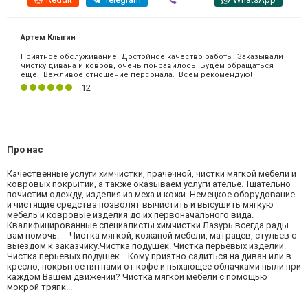
Артем Клыгин
Приятное обслуживание. Достойное качество работы. Заказывали
чистку дивана и ковров, очень понравилось. Будем обращаться
еще. Вежливое отношение персонала. Всем рекомендую!
12
Про нас
Качественные услуги химчистки, прачечной, чистки мягкой мебели и
ковровых покрытий, а также оказываем услуги ателье. Тщательно
почистим одежду, изделия из меха и кожи. Немецкое оборудование
и чистящие средства позволят вычистить и высушить мягкую
мебель и ковровые изделия до их первоначального вида.
Квалифицированные специалисты химчистки Лазурь всегда рады
вам помочь. Чистка мягкой, кожаной мебели, матрацев, стульев с
выездом к заказчику.Чистка подушек. Чистка перьевых изделий.
Чистка перьевых подушек. Кому приятно садиться на диван или в
кресло, покрытое пятнами от кофе и пыхающее облачками пыли при
каждом Вашем движении? Чистка мягкой мебели с помощью
мокрой тряпк...