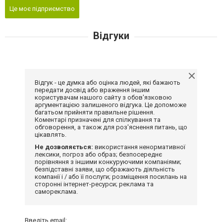
Це моє підприємство
Відгуки
Відгук - це думка або оцінка людей, які бажають
передати досвід або враження іншим
користувачам нашого сайту з обов'язковою
аргументацією залишеного відгука. Це допоможе
багатьом прийняти правильне рішення.
Коментарі призначені для спілкування та
обговорення, а також для роз'яснення питань, що
цікавлять.
Не дозволяється:
використання ненормативної
лексики, погроз або образ; безпосереднє
порівняння з іншими конкуруючими компаніями;
безпідставні заяви, що ображають діяльність
компанії і / або її послуги; розміщення посилань на
сторонні інтернет-ресурси; реклама та
самореклама.
Введіть email: