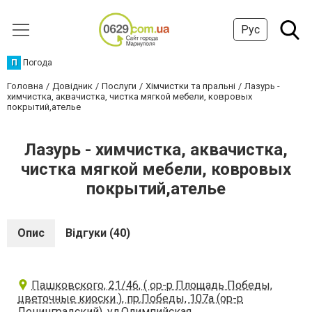
Рус
П
Погода
Головна
Довідник
Послуги
Хімчистки та пральні
Лазурь -
химчистка, аквачистка, чистка мягкой мебели, ковровых
покрытий,ателье
Лазурь - химчистка, аквачистка,
чистка мягкой мебели, ковровых
покрытий,ателье
Опис
Відгуки (40)
Пашковского, 21/46, ( ор-р Площадь Победы,
цветочные киоски ), пр.Победы, 107а (ор-р
Ленинградский), ул.Олимпийская,