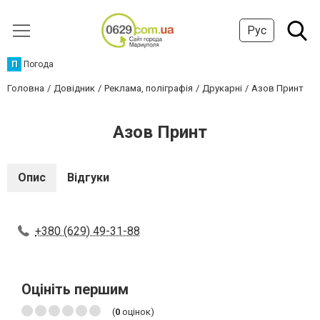
Рус
П
Погода
Головна
Довідник
Реклама, поліграфія
Друкарні
Азов Принт
Азов Принт
Опис
Відгуки
+380 (629) 49-31-88
Оцініть першим
(
0
оцінок)