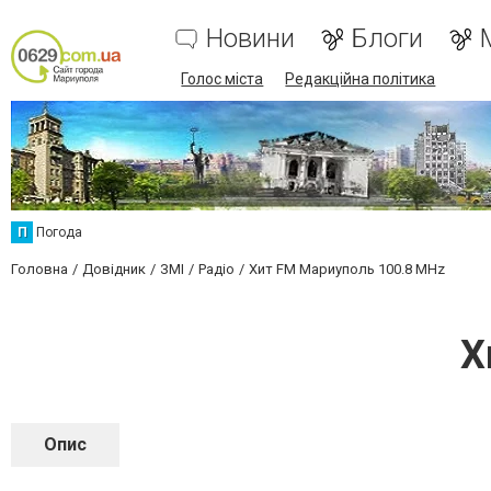
Новини
Блоги
Голос міста
Редакційна політика
П
Погода
Головна
Довідник
ЗМІ
Радіо
Хит FM Мариуполь 100.8 MHz
Х
Опис