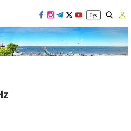
Рус
Hz