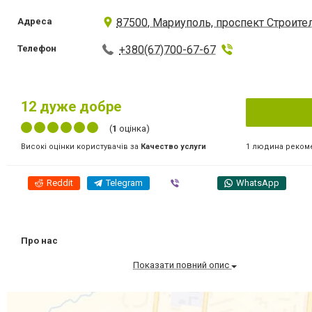
Адреса
87500, Мариуполь, проспект Строител
Телефон
+380(67)700-67-67
12
дуже добре
(
1
оцінка)
1 людина реком
Високі оцінки користувачів за
Качество услуги
Reddit
Telegram
Viber
WhatsApp
Про нас
Показати повний опис