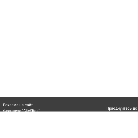
Реклама на сайті
Приєднуйтесь до 
Франшиза "CitySites"
+38 (096) 91 303 68
Віримо в повернення до Маріуполя
Допускається цит