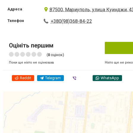
Адреса
87500, Мариуполь, улица Куинджи, 4
Телефон
+380(98)368-84-22
Оцініть першим
(
0
оцінок)
Ніхто ще не рек
Поки ще ніхто не оцінював
Reddit
Telegram
Viber
WhatsApp