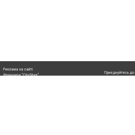
Реклама на сайті
Приєднуйтесь до 
Франшиза "CitySites"
+38 (096) 91 303 68
Віримо в повернення до Маріуполя
Допускається цит
info@0629.com.ua
тексті обов'язко
розміщення прямо
Журналисты сайта
абзацу в тексті 
Матеріали з плаш
+38 (096) 91 303 68
"Політичні новини