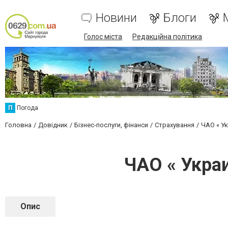
Новини
Блоги
Голос міста
Редакційна політика
П
Погода
Головна
Довідник
Бізнес-послуги, фінанси
Страхування
ЧАО « У
ЧАО « Укра
Опис