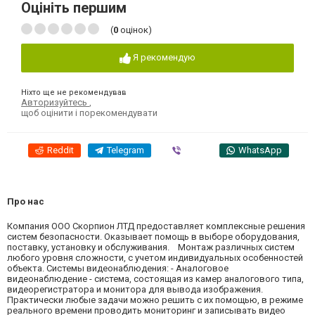
Оцініть першим
(
0
оцінок)
Я рекомендую
Ніхто ще не рекомендував
Авторизуйтесь
,
щоб оцінити і порекомендувати
Reddit
Telegram
Viber
WhatsApp
Про нас
Компания ООО Скорпион ЛТД предоставляет комплексные решения
систем безопасности. Оказывает помощь в выборе оборудования,
поставку, установку и обслуживания. Монтаж различных систем
любого уровня сложности, с учетом индивидуальных особенностей
объекта. Системы видеонаблюдения: - Аналоговое
видеонаблюдение - система, состоящая из камер аналогового типа,
видеорегистратора и монитора для вывода изображения.
Практически любые задачи можно решить с их помощью, в режиме
реального времени проводить мониторинг и записывать видео