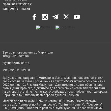
Франшиза "CitySites"
+38 (096) 91 303 68
Віримо в повернення до Маріуполя
info@0629.com.ua
Журналисты сайта
+38 (096) 91 303 68
Допускається цитування матеріалів без отримання попередньої згоди
0629.com.ua за умови розміщення в тексті обов'язкового посилання на
0629.com.ua - Сайт міста Маріуполя. Для інтернет-видань обов'язкове
розміщення прямого, відкритого для пошукових систем гіперпосилання
на цитовані статті не нижче другого абзацу в тексті або в якості джерела.
Порушення виняткових прав переслідується Законом.
Матеріали з плашками "Новини компаній", "Промо", "Партнерський
матеріал", "Партнерський спецпроєкт", "Політичні новини", "Пресреліз",
"PR", "Офіційно", "Політична реклама" публікуються на правах реклами.