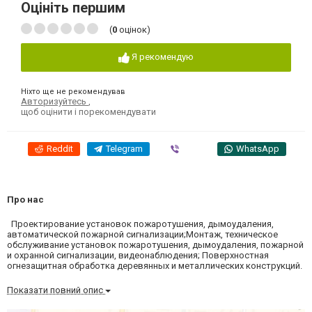
Оцініть першим
(
0
оцінок)
Я рекомендую
Ніхто ще не рекомендував
Авторизуйтесь
,
щоб оцінити і порекомендувати
Reddit
Telegram
Viber
WhatsApp
Про нас
Проектирование установок пожаротушения, дымоудаления,
автоматической пожарной сигнализации;Монтаж, техническое
обслуживание установок пожаротушения, дымоудаления, пожарной
и охранной сигнализации, видеонаблюдения; Поверхностная
огнезащитная обработка деревянных и металлических конструкций.
Показати повний опис