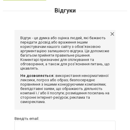
Відгуки
Відгук - це думка або оцінка людей, які бажають
передати досвід або враження іншим
користувачам нашого сайту з обов'язковою
аргументацією залишеного відгука. Це допоможе
багатьом прийняти правильне рішення.
Коментарі призначені для спілкування та
обговорення, а також для роз'яснення питань, що
цікавлять.
Не дозволяється:
використання ненормативної
лексики, погроз або образ; безпосереднє
порівняння з іншими конкуруючими компаніями;
безпідставні заяви, що ображають діяльність
компанії і / або її послуги; розміщення посилань на
сторонні інтернет-ресурси; реклама та
самореклама.
Введіть email: