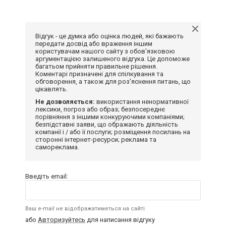
Відгук - це думка або оцінка людей, які бажають
передати досвід або враження іншим
користувачам нашого сайту з обов'язковою
аргументацією залишеного відгука. Це допоможе
багатьом прийняти правильне рішення.
Коментарі призначені для спілкування та
обговорення, а також для роз'яснення питань, що
цікавлять.
Не дозволяється:
використання ненормативної
лексики, погроз або образ; безпосереднє
порівняння з іншими конкуруючими компаніями;
безпідставні заяви, що ображають діяльність
компанії і / або її послуги; розміщення посилань на
сторонні інтернет-ресурси; реклама та
самореклама.
Введіть email:
Ваш e-mail не відображатиметься на сайті
або
Авторизуйтесь
для написання відгуку