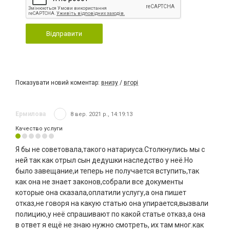
Відправити
Показувати новий коментар:
внизу
/
вгорі
Ермилова
8 вер. 2021 р., 14:19:13
Качество услуги
Я бы не советовала,такого натариуса.Столкнулись мы с
ней так как отрыл сын дедушки наследство у неё.Но
было завещание,и теперь не получается вступить,так
как она не знает законов,собрали все документы
которые она сказала,оплатили услугу,а она пишет
отказ,не говоря на какую статью она упирается,вызвали
полицию,у неё спрашивают по какой статье отказ,а она
в ответ я ещё не знаю нужно смотреть, их там мног.как