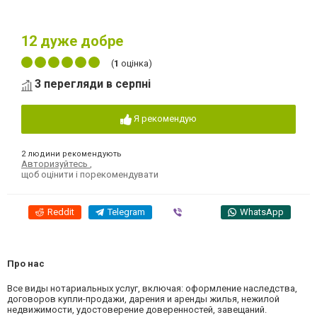
12
дуже добре
(
1
оцінка)
3 перегляди в серпні
Я рекомендую
2 людини рекомендують
Авторизуйтесь
,
щоб оцінити і порекомендувати
Reddit
Telegram
Viber
WhatsApp
Про нас
Все виды нотариальных услуг, включая: оформление наследства,
договоров купли-продажи, дарения и аренды жилья, нежилой
недвижимости, удостоверение доверенностей, завещаний.