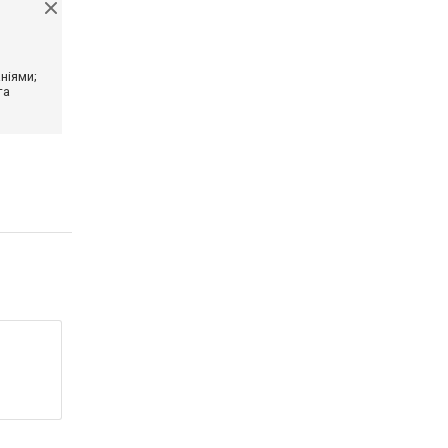
ніями;
та