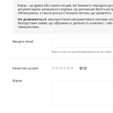
Відгук - це думка або оцінка людей, які бажають передати 
аргументацією залишеного відгука. Це допоможе багатьом пр
обговорення, а також для роз'яснення питань, що цікавлять.
Не дозволяється:
використання ненормативної лексики, по
безпідставні заяви, що ображають діяльність компанії і / або
самореклама.
Введіть email:
Ваш e-mail не відображатиметься на сайті
Качество услуги
0/12
Відгук: