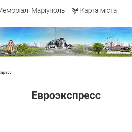
Меморіал. Маріуполь
Карта міста
спресс
Евроэкспресс