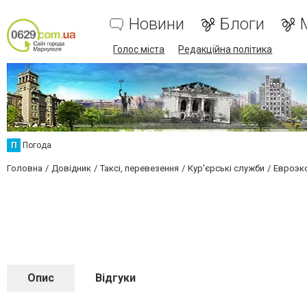
Новини
Блоги
Голос міста
Редакційна політика
П
Погода
Головна
Довідник
Таксі, перевезення
Кур'єрські служби
Евроэк
Опис
Відгуки