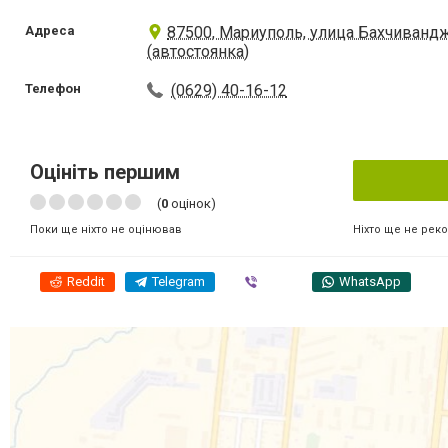
Адреса
87500, Мариуполь, улица Бахчиванджи
(автостоянка)
Телефон
(0629) 40-16-12
Оцініть першим
(
0
оцінок)
Ніхто ще не рек
Поки ще ніхто не оцінював
Reddit
Telegram
Viber
WhatsApp