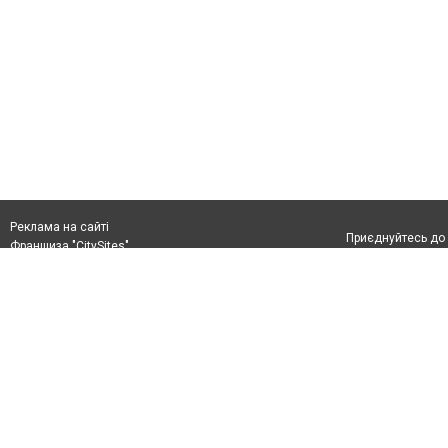
Реклама на сайті
Приєднуйтесь до 
Франшиза "CitySites"
+38 (096) 91 303 68
Віримо в повернення до Маріуполя
Допускається цит
info@0629.com.ua
тексті обов'язко
розміщення прямо
Журналисты сайта
абзацу в тексті 
Матеріали з плаш
+38 (096) 91 303 68
"Політичні новини