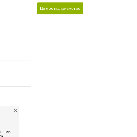
Це моє підприємство
ніями;
та