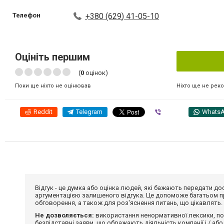
Телефон
+380 (629) 41-05-10
Оцініть першим
(
0
оцінок)
Ніхто ще не рек
Поки ще ніхто не оцінював
Reddit
Telegram
Viber
Whats
Відгук - це думка або оцінка людей, які бажають передати 
аргументацією залишеного відгука. Це допоможе багатьом пр
обговорення, а також для роз'яснення питань, що цікавлять.
Не дозволяється:
використання ненормативної лексики, по
безпідставні заяви, що ображають діяльність компанії і / або