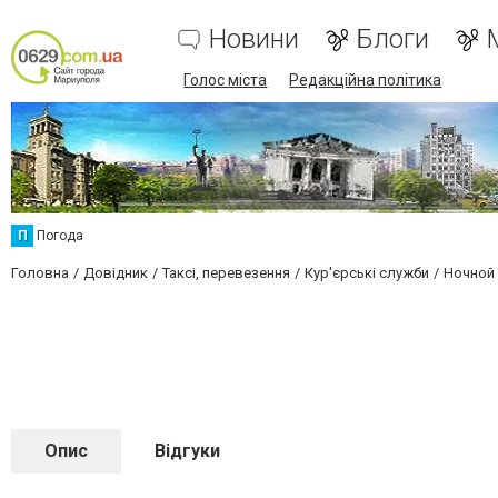
Новини
Блоги
Голос міста
Редакційна політика
П
Погода
Головна
Довідник
Таксі, перевезення
Кур'єрські служби
Ночной
Опис
Відгуки