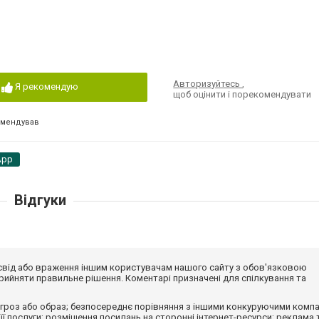
Авторизуйтесь
,
Я рекомендую
щоб оцінити і порекомендувати
омендував
App
Відгуки
досвід або враження іншим користувачам нашого сайту з обов'язковою
ийняти правильне рішення. Коментарі призначені для спілкування та
гроз або образ; безпосереднє порівняння з іншими конкуруючими компа
 її послуги; розміщення посилань на сторонні інтернет-ресурси; реклама 