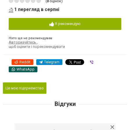
(
0
оцінок)
1 перегляд в серпні
Я рекомендую
Ніхто ще не рекомендував
Авторизуйтесь
,
щоб оцінити і порекомендувати
Reddit
Telegram
Viber
WhatsApp
Це моє підприємство
Відгуки