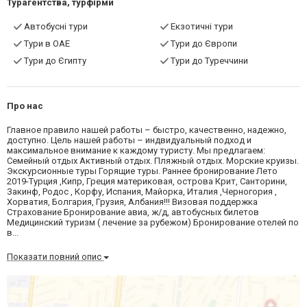
Турагентства, турфірми
Автобусні тури
Екзотичні тури
Тури в ОАЕ
Тури до Європи
Тури до Єгипту
Тури до Туреччини
Про нас
Главное правило нашей работы – быстро, качественно, надежно,
доступно. Цель нашей работы – индвидуальный подход и
максимальное внимание к каждому туристу. Мы предлагаем:
Семейный отдых Активный отдых. Пляжный отдых. Морские круизы.
Экскурсионные туры Горящие туры. Раннее бронирование Лето
2019-Турция ,Кипр, Греция материковая, острова Крит, Санторини,
Закинф, Родос , Корфу, Испания, Майорка, Италия ,Черногория ,
Хорватия, Болгария, Грузия, Албания!!! Визовая поддержка
Страхование Бронирование авиа, ж/д, автобусных билетов
Медицинский туризм ( лечение за рубежом) Бронирование отелей по
в...
Показати повний опис