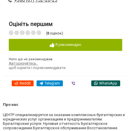
+380 (67) 752-26-25
Оцініть першим
(
0
оцінок)
Я рекомендую
Ніхто ще не рекомендував
Авторизуйтесь
,
щоб оцінити і порекомендувати
Reddit
Telegram
Viber
WhatsApp
Про нас
ЦЕНТР специализируется на оказании комплексных бухгалтерских и
юридических услуг организациям и предпринимателям:
Бухгалтерские услуги: Нулевая отчетность Бухгалтерское
сопровождение Бухгалтерское обслуживание Восстановление