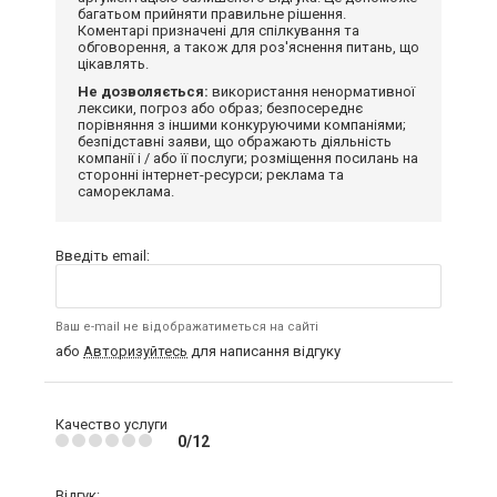
багатьом прийняти правильне рішення.
Коментарі призначені для спілкування та
обговорення, а також для роз'яснення питань, що
цікавлять.
Не дозволяється:
використання ненормативної
лексики, погроз або образ; безпосереднє
порівняння з іншими конкуруючими компаніями;
безпідставні заяви, що ображають діяльність
компанії і / або її послуги; розміщення посилань на
сторонні інтернет-ресурси; реклама та
самореклама.
Введіть email:
Ваш e-mail не відображатиметься на сайті
або
Авторизуйтесь
для написання відгуку
Качество услуги
0/12
Відгук: