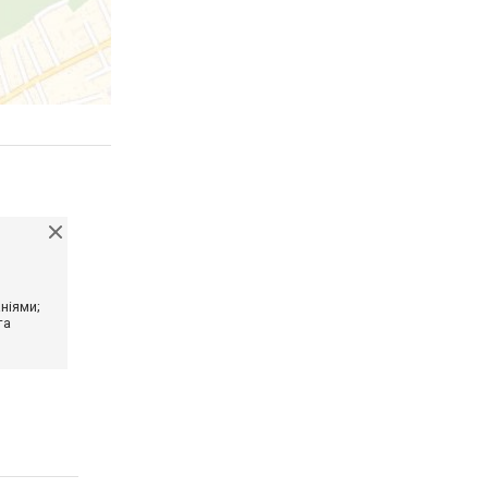
ніями;
та