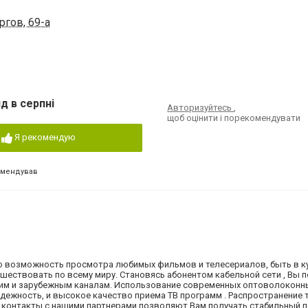
ргов, 69-а
д в серпні
Авторизуйтесь
,
щоб оцінити і порекомендувати
Я рекомендую
омендував
то возможность просмотра любимых фильмов и телесериалов, быть в к
ествовать по всему миру. Становясь абонентом кабельной сети , Вы п
ким и зарубежным каналам. Использование современных оптоволоконн
адежность, и высокое качество приема ТВ программ . Распространение
 контакты с нашими партнерами позволяют Вам получать стабильный 