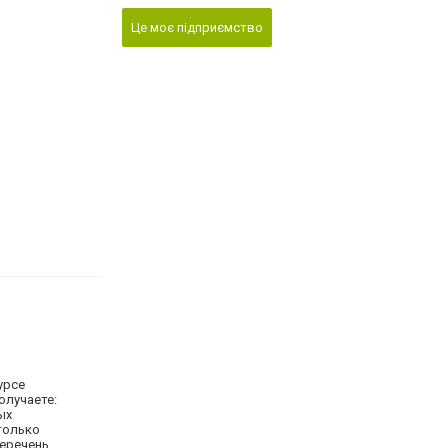
Це моє підприємство
урсе
олучаете:
ых
 только
перечень