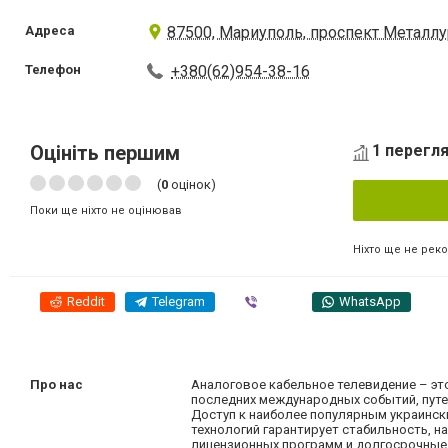
Адреса
87500, Мариуполь, проспект Металлу
Телефон
+380(62)954-38-16
Оцініть першим
1 перегля
(
0
оцінок)
Поки ще ніхто не оцінював
Ніхто ще не рек
Reddit
Telegram
Viber
WhatsApp
Про нас
Аналоговое кабельное телевидение – э
последних международных событий, путеш
Доступ к наиболее популярным украинс
технологий гарантирует стабильность, н
лицензионных программ и долгосрочные