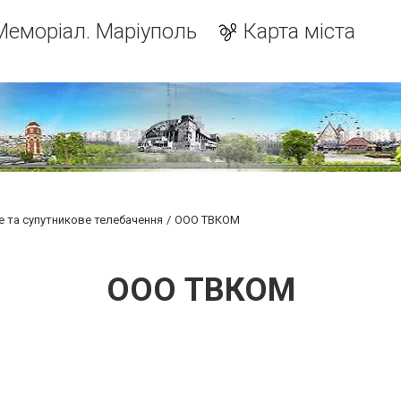
Меморіал. Маріуполь
Карта міста
 та супутникове телебачення
ООО ТВКОМ
ООО ТВКОМ