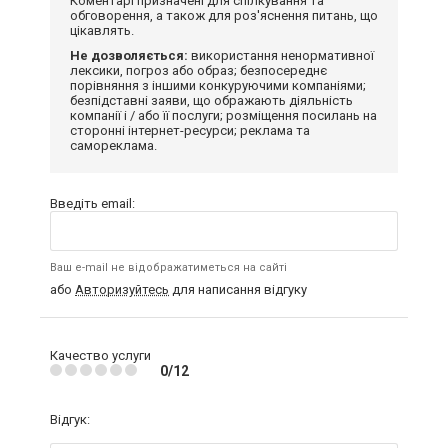
Коментарі призначені для спілкування та
обговорення, а також для роз'яснення питань, що
цікавлять.
Не дозволяється:
використання ненормативної
лексики, погроз або образ; безпосереднє
порівняння з іншими конкуруючими компаніями;
безпідставні заяви, що ображають діяльність
компанії і / або її послуги; розміщення посилань на
сторонні інтернет-ресурси; реклама та
самореклама.
Введіть email:
Ваш e-mail не відображатиметься на сайті
або
Авторизуйтесь
для написання відгуку
Качество услуги
0/12
Відгук: