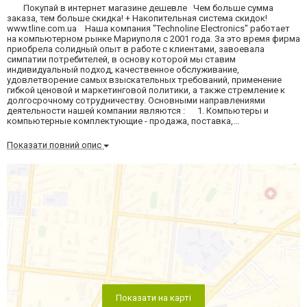
Покупай в интернет магазине дешевле Чем больше сумма
заказа, тем больше скидка! + Накопительная система скидок!
www.tline.com.ua Наша компания "Technoline Electronics" работает
на компьютерном рынке Мариуполя с 2001 года. За это время фирма
приобрела солидный опыт в работе с клиентами, завоевала
симпатии потребителей, в основу которой мы ставим
индивидуальный подход, качественное обслуживание,
удовлетворение самых взыскательных требований, применение
гибкой ценовой и маркетинговой политики, а также стремление к
долгосрочному сотрудничеству. Основными направлениями
деятельности нашей компании являются : 1. Компьютеры и
компьютерные комплектующие - продажа, поставка,...
Показати повний опис
Показати на карті