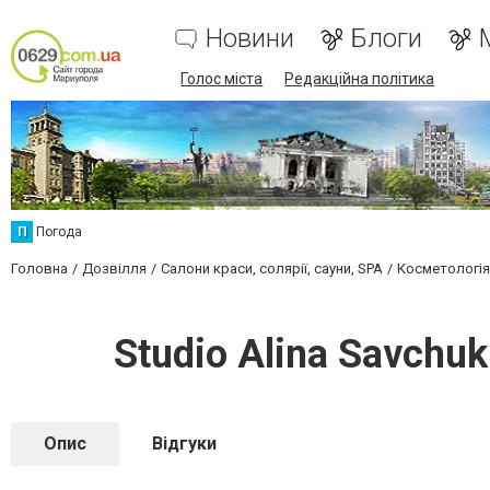
Новини
Блоги
Голос міста
Редакційна політика
П
Погода
Головна
Дозвілля
Салони краси, солярії, сауни, SPA
Косметологія
Studio Alina Savchu
Опис
Відгуки