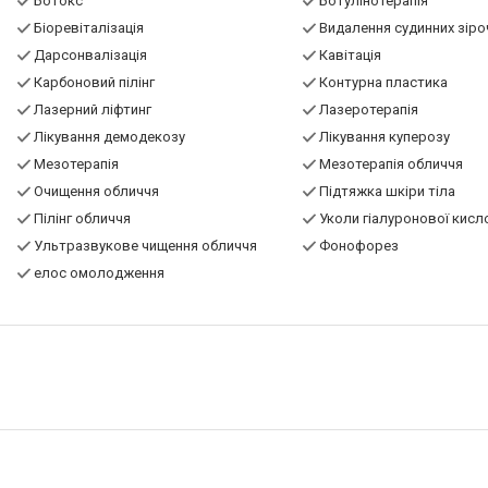
Ботокс
Ботулінотерапія
Біоревіталізація
Видалення судинних зіро
Дарсонвалізація
Кавітація
Карбоновий пілінг
Контурна пластика
Лазерний ліфтинг
Лазеротерапія
Лікування демодекозу
Лікування куперозу
Мезотерапія
Мезотерапія обличчя
Очищення обличчя
Підтяжка шкіри тіла
Пілінг обличчя
Уколи гіалуронової кисл
Ультразвукове чищення обличчя
Фонофорез
елос омолодження