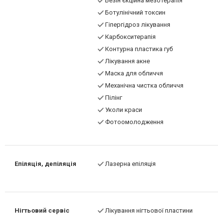
Безін'єкційна мезотерапія
Ботулінічний токсин
Гіпергідроз лікування
Карбокситерапія
Контурна пластика губ
Лікування акне
Маска для обличчя
Механічна чистка обличчя
Пілінг
Уколи краси
Фотоомолодження
Епіляція, депіляція
Лазерна епіляція
Нігтьовий сервіс
Лікування нігтьової пластини