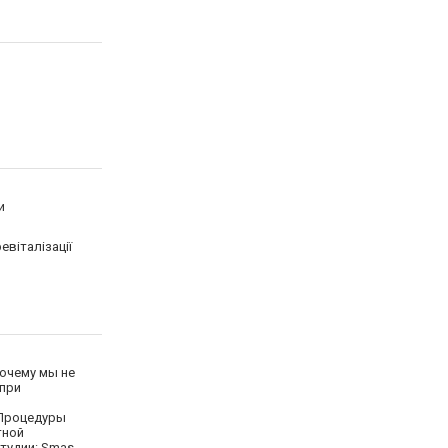
и
евіталізації
очему мы не
 при
 Процедуры
тной
студии: Smas