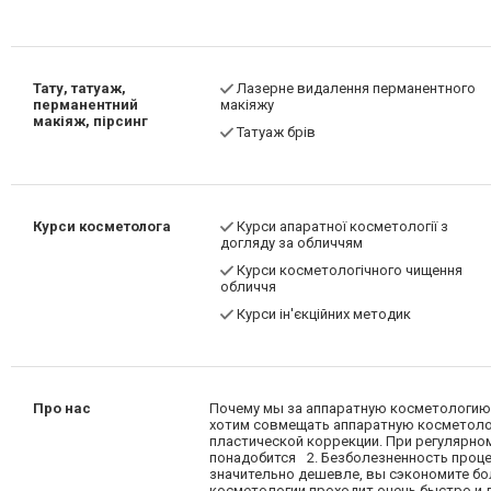
Тату, татуаж,
Лазерне видалення перманентного
перманентний
макіяжу
макіяж, пірсинг
Татуаж брів
Курси косметолога
Курси апаратної косметології з
догляду за обличчям
Курси косметологічного чищення
обличчя
Курси ін'єкційних методик
Про нас
Почему мы за аппаратную косметологию?
хотим совмещать аппаратную косметолог
пластической коррекции. При регулярно
понадобится⠀2. Безболезненность проц
значительно дешевле, вы сэкономите бо
косметологии проходит очень быстро и л