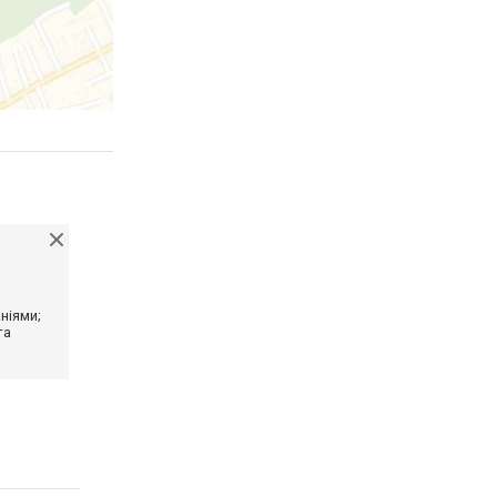
ніями;
та