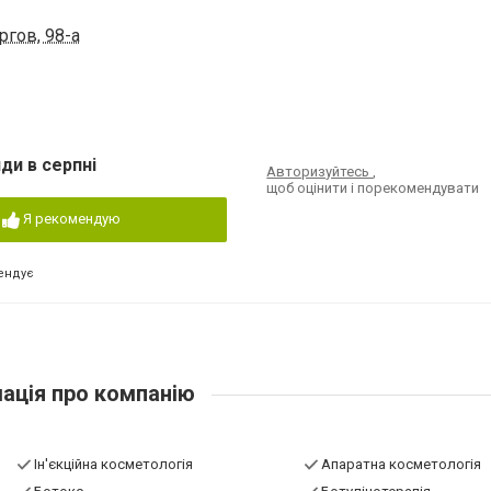
ргов, 98-а
ди в серпні
Авторизуйтесь
,
щоб оцінити і порекомендувати
Я рекомендую
ендує
ація про компанію
Ін'єкційна косметологія
Апаратна косметологія