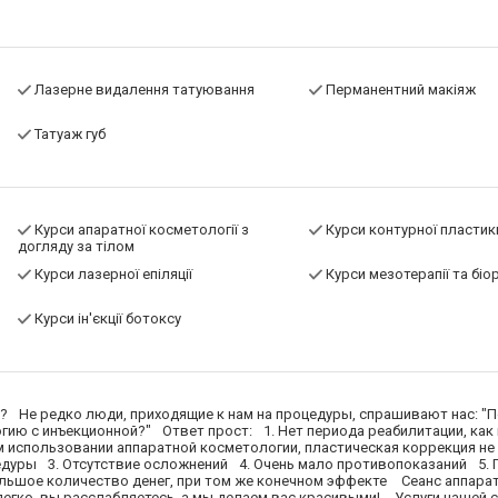
Лазерне видалення татуювання
Перманентний макіяж
Татуаж губ
Курси апаратної косметології з
Курси контурної пластик
догляду за тілом
Курси лазерної епіляції
Курси мезотерапії та біор
Курси ін'єкції ботоксу
⠀Не редко люди, приходящие к нам на процедуры, спрашивают нас: "П
ию с инъекционной?"⠀Ответ прост:⠀1. Нет периода реабилитации, как
м использовании аппаратной косметологии, пластическая коррекция не
едуры⠀3. Отсутствие осложнений⠀4. Очень мало противопоказаний⠀5.
льшое количество денег, при том же конечном эффекте ⠀Сеанс аппара
егко, вы расслабляетесь, а мы делаем вас красивыми! ⠀Услуги нашей 