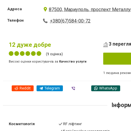
Адреса
87500, Мариуполь, проспект Металлу
Телефон
+380(67)584-00-72
12
дуже добре
3 перегля
(
1
оцінка)
Високі оцінки користувачів за
Качество услуги
1 людина реком
Reddit
Telegram
Viber
WhatsApp
Інформ
Косметологія
RF ліфтинг