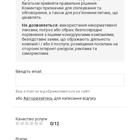
багатьом прийняти правильне рішення.
Коментарі призначені для спілкування та
обговорення, а також для роз'яснення питань, що
цікавлять.
Не дозволяється:
використання ненормативної
лексики, погроз або образ; безпосереднє
порівняння з іншими конкуруючими компаніями;
безпідставні заяви, що ображають діяльність
компанії і / або її послуги; розміщення посилань на
сторонні інтернет-ресурси; реклама та
самореклама.
Введіть email:
Ваш e-mail не відображатиметься на сайті
або
Авторизуйтесь
для написання відгуку
Качество услуги
0/12
Відгук: