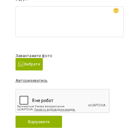
Завантажити фото:
Вибрати
Авторизуватись
Відправити