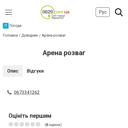
Рус
П
Погода
Головна
Довідник
Арена розваг
Арена розваг
Опис
Відгуки
0673341262
Оцініть першим
(
0
оцінок)