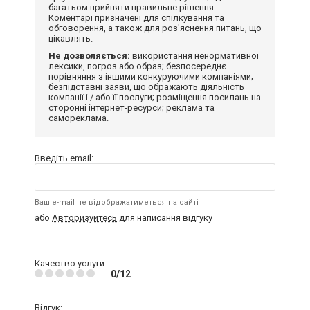
багатьом прийняти правильне рішення.
Коментарі призначені для спілкування та
обговорення, а також для роз'яснення питань, що
цікавлять.
Не дозволяється:
використання ненормативної
лексики, погроз або образ; безпосереднє
порівняння з іншими конкуруючими компаніями;
безпідставні заяви, що ображають діяльність
компанії і / або її послуги; розміщення посилань на
сторонні інтернет-ресурси; реклама та
самореклама.
Введіть email:
Ваш e-mail не відображатиметься на сайті
або
Авторизуйтесь
для написання відгуку
Качество услуги
0/12
Відгук: