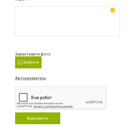
Завантажити фото:
Вибрати
Авторизуватись
Відправити