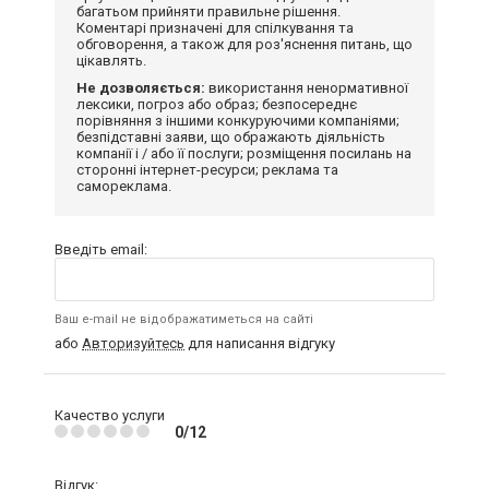
багатьом прийняти правильне рішення.
Коментарі призначені для спілкування та
обговорення, а також для роз'яснення питань, що
цікавлять.
Не дозволяється:
використання ненормативної
лексики, погроз або образ; безпосереднє
порівняння з іншими конкуруючими компаніями;
безпідставні заяви, що ображають діяльність
компанії і / або її послуги; розміщення посилань на
сторонні інтернет-ресурси; реклама та
самореклама.
Введіть email:
Ваш e-mail не відображатиметься на сайті
або
Авторизуйтесь
для написання відгуку
Качество услуги
0/12
Відгук: