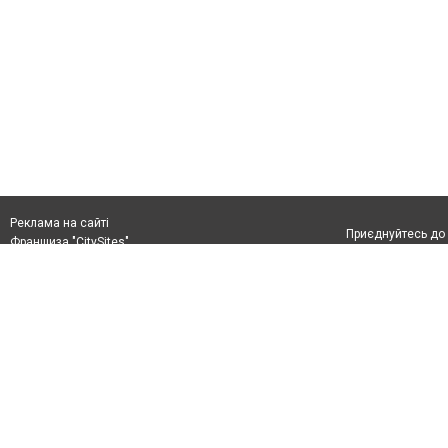
Реклама на сайті
Приєднуйтесь до 
Франшиза "CitySites"
+38 (096) 91 303 68
Віримо в повернення до Маріуполя
Допускається цит
info@0629.com.ua
тексті обов'язко
розміщення прямо
Журналисты сайта
абзацу в тексті 
Матеріали з плаш
+38 (096) 91 303 68
"Політичні новини
Політика конфіде