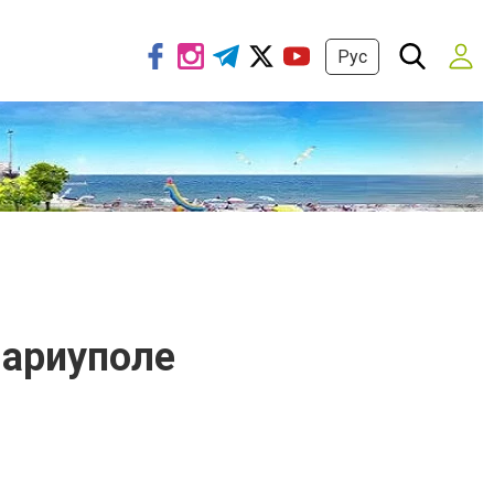
Рус
Мариуполе