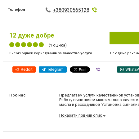
Телефон
+380930565128
12
дуже добре
(
1
оцінка)
1 людина реком
Високі оцінки користувачів за
Качество услуги
Reddit
Telegram
Viber
Whats
Про нас
Предлагаем услуги качественной устано
Работу выполняем максимально качестве
масла и расходников Установка сигнали
Показати повний опис