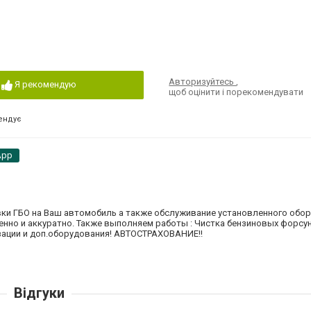
Авторизуйтесь
,
Я рекомендую
щоб оцінити і порекомендувати
ендує
App
вки ГБО на Ваш автомобиль а также обслуживание установленного обор
нно и аккуратно. Также выполняем работы : Чистка бензиновых форсу
зации и доп.оборудования! АВТОСТРАХОВАНИЕ!!
Відгуки