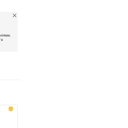
ніями;
та