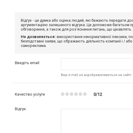
Відгук - це думка або оцінка людей, які бажають передати 
аргументацією залишеного відгука. Це допоможе багатьом пр
обговорення, а також для роз'яснення питань, що цікавлять.
Не дозволяється:
використання ненормативної лексики, по
безпідставні заяви, що ображають діяльність компанії і / або
самореклама.
Введіть email:
Ваш e-mail не відображатиметься на сайті
Качество услуги
0/12
Відгук: