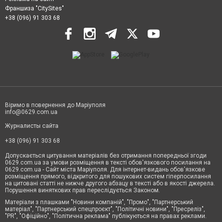
Франшиза "CitySites"
+38 (096) 91 303 68
Віримо в повернення до Маріуполя
info@0629.com.ua
Журналисты сайта
+38 (096) 91 303 68
Допускається цитування матеріалів без отримання попередньої згоди
0629.com.ua за умови розміщення в тексті обов'язкового посилання на
0629.com.ua - Сайт міста Маріуполя. Для інтернет-видань обов'язкове
розміщення прямого, відкритого для пошукових систем гіперпосилання
на цитовані статті не нижче другого абзацу в тексті або в якості джерела.
Порушення виняткових прав переслідується Законом.
Матеріали з плашками "Новини компаній", "Промо", "Партнерський
матеріал", "Партнерський спецпроєкт", "Політичні новини", "Пресреліз",
"PR", "Офіційно", "Політична реклама" публікуються на правах реклами.