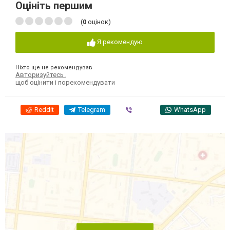
Оцініть першим
(
0
оцінок)
Я рекомендую
Ніхто ще не рекомендував
Авторизуйтесь
,
щоб оцінити і порекомендувати
Reddit
Telegram
Viber
WhatsApp