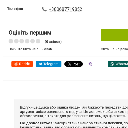
Телефон
+380687719852
Оцініть першим
(
0
оцінок)
Ніхто ще не рек
Поки ще ніхто не оцінював
Reddit
Telegram
Viber
Whats
Відгук - це думка або оцінка людей, які бажають передати 
аргументацією залишеного відгука. Це допоможе багатьом пр
обговорення, а також для роз'яснення питань, що цікавлять.
Не дозволяється:
використання ненормативної лексики, по
безпідставні заяви, що ображають діяльність компанії і / або