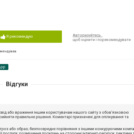
Авторизуйтесь
,
Я рекомендую
щоб оцінити і порекомендувати
омендував
App
Відгуки
досвід або враження іншим користувачам нашого сайту з обов'язковою
ийняти правильне рішення. Коментарі призначені для спілкування та
гроз або образ; безпосереднє порівняння з іншими конкуруючими компа
 її послуги; розміщення посилань на сторонні інтернет-ресурси; реклама 