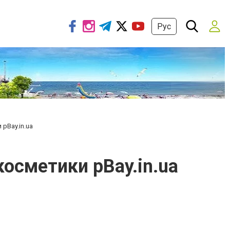
Рус
 pBay.in.ua
косметики pBay.in.ua