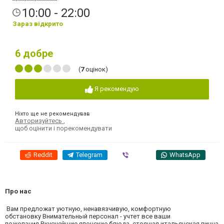
10:00 - 22:00
Зараз відкрито
6
добре
(
7
оцінок)
Я рекомендую
Ніхто ще не рекомендував
Авторизуйтесь
,
щоб оцінити і порекомендувати
Reddit
Telegram
Viber
WhatsApp
Про нас
Вам предложат уютную, ненавязчивую, комфортную
обстановку Внимательный персонал - учтет все ваши
пожелания Вкуснейшие японские блюда, стоящая итальянская пицца