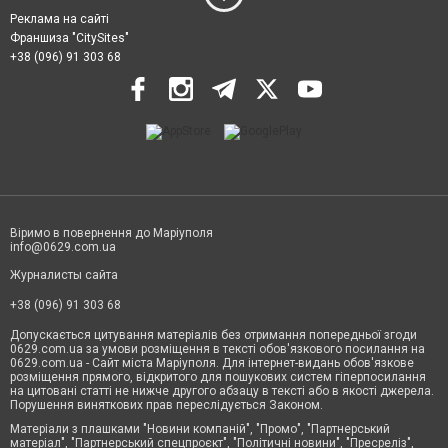
Реклама на сайті
Франшиза "CitySites"
+38 (096) 91 303 68
Віримо в повернення до Маріуполя
info@0629.com.ua
Журналисты сайта
+38 (096) 91 303 68
Допускається цитування матеріалів без отримання попередньої згоди
0629.com.ua за умови розміщення в тексті обов'язкового посилання на
0629.com.ua - Сайт міста Маріуполя. Для інтернет-видань обов'язкове
розміщення прямого, відкритого для пошукових систем гіперпосилання
на цитовані статті не нижче другого абзацу в тексті або в якості джерела.
Порушення виняткових прав переслідується Законом.
Матеріали з плашками "Новини компаній", "Промо", "Партнерський
матеріал", "Партнерський спецпроєкт", "Політичні новини", "Пресреліз",