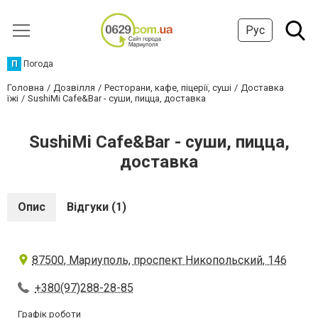
Рус
П
Погода
Головна
Дозвілля
Ресторани, кафе, піцерії, суші
Доставка
їжі
SushiMi Cafe&Bar - суши, пицца, доставка
SushiMi Cafe&Bar - суши, пицца,
доставка
Опис
Відгуки (1)
87500, Мариуполь, проспект Никопольский, 146
+380(97)288-28-85
Графік роботи