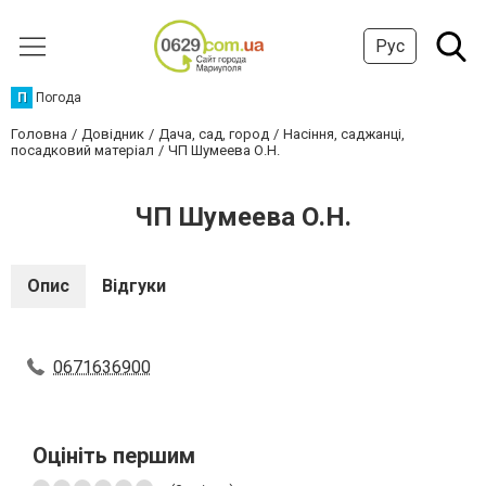
Рус
П
Погода
Головна
Довідник
Дача, сад, город
Насіння, саджанці,
посадковий матеріал
ЧП Шумеева О.Н.
ЧП Шумеева О.Н.
Опис
Відгуки
0671636900
Оцініть першим