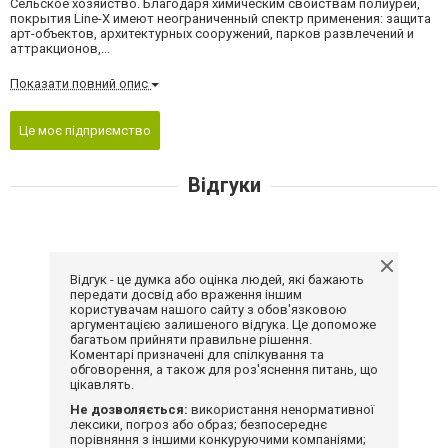
Сельское хозяйство. Благодаря химическим свойствам полиуреи,
покрытия Line-X имеют неограниченный спектр применения: защита
арт-объектов, архитектурных сооружений, парков развлечений и
аттракционов,...
Показати повний опис
Це моє підприємство
Відгуки
Відгук - це думка або оцінка людей, які бажають
передати досвід або враження іншим
користувачам нашого сайту з обов'язковою
аргументацією залишеного відгука. Це допоможе
багатьом прийняти правильне рішення.
Коментарі призначені для спілкування та
обговорення, а також для роз'яснення питань, що
цікавлять.
Не дозволяється:
використання ненормативної
лексики, погроз або образ; безпосереднє
порівняння з іншими конкуруючими компаніями;