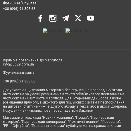
Франшиза "CitySites"
+38 (096) 91 303 68
Віримо в повернення до Маріуполя
info@0629.com.ua
Журналисты сайта
+38 (096) 91 303 68
Допускається цитування матеріалів без отримання попередньої згоди
0629.com.ua за умови розміщення в тексті обов'язкового посилання на
0629.com.ua - Сайт міста Маріуполя. Для інтернет-видань обов'язкове
розміщення прямого, відкритого для пошукових систем гіперпосилання
на цитовані статті не нижче другого абзацу в тексті або в якості джерела.
Порушення виняткових прав переслідується Законом.
Матеріали з плашками "Новини компаній", "Промо", "Партнерський
матеріал", "Партнерський спецпроєкт", "Політичні новини", "Пресреліз",
"PR", "Офіційно", "Політична реклама" публікуються на правах реклами.