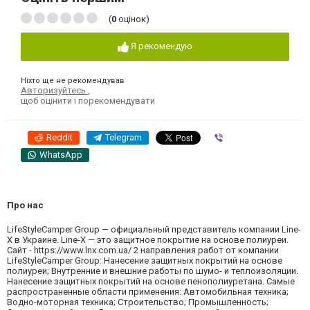
(
0
оцінок)
Я рекомендую
Ніхто ще не рекомендував
Авторизуйтесь
,
щоб оцінити і порекомендувати
Reddit
Telegram
Viber
WhatsApp
Про нас
LifeStyleCamper Group — официальный представитель компании Line-
X в Украине. Line-X — это защитное покрытие на основе полиуреи.
Сайт - https://www.lnx.com.ua/ 2 направления работ от компании
LifeStyleCamper Group: Нанесение защитных покрытий на основе
полиуреи; Внутренние и внешние работы по шумо- и теплоизоляции.
Нанесение защитных покрытий на основе пенополиуретана. Самые
распространенные области применения: Автомобильная техника;
Водно-моторная техника; Строительство; Промышленность;