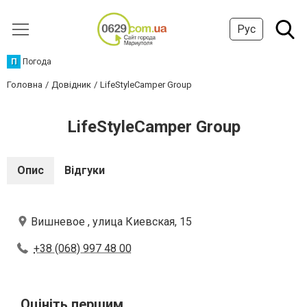
Рус
П
Погода
Головна
Довідник
LifeStyleCamper Group
LifeStyleCamper Group
Опис
Відгуки
Вишневое , улица Киевская, 15
+38 (068) 997 48 00
Оцініть першим