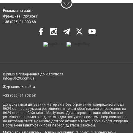
Реклама на сайті
Франшиза "CitySites"
+38 (096) 91 303 68
Віримо в повернення до Маріуполя
info@0629.com.ua
Журналисты сайта
+38 (096) 91 303 68
Допускається цитування матеріалів без отримання попередньої згоди
0629.com.ua за умови розміщення в тексті обов'язкового посилання на
0629.com.ua - Сайт міста Маріуполя. Для інтернет-видань обов'язкове
розміщення прямого, відкритого для пошукових систем гіперпосилання
на цитовані статті не нижче другого абзацу в тексті або в якості джерела.
Порушення виняткових прав переслідується Законом.
Матеріали з плашками "Новини компаній", "Промо", "Партнерський