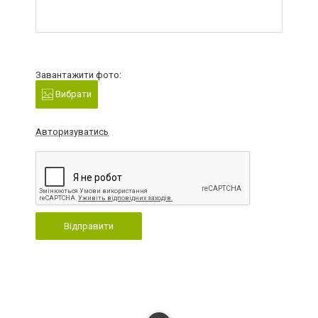
Завантажити фото:
Вибрати
Авторизуватись
Відправити