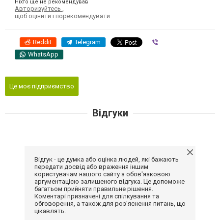
Ніхто ще не рекомендував
Авторизуйтесь
,
щоб оцінити і порекомендувати
Reddit
Telegram
Viber
WhatsApp
Це моє підприємство
Відгуки
Відгук - це думка або оцінка людей, які бажають
передати досвід або враження іншим
користувачам нашого сайту з обов'язковою
аргументацією залишеного відгука. Це допоможе
багатьом прийняти правильне рішення.
Коментарі призначені для спілкування та
обговорення, а також для роз'яснення питань, що
цікавлять.