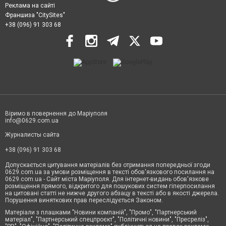
Реклама на сайті
Франшиза "CitySites"
+38 (096) 91 303 68
Віримо в повернення до Маріуполя
info@0629.com.ua
Журналисты сайта
+38 (096) 91 303 68
Допускається цитування матеріалів без отримання попередньої згоди
0629.com.ua за умови розміщення в тексті обов'язкового посилання на
0629.com.ua - Сайт міста Маріуполя. Для інтернет-видань обов'язкове
розміщення прямого, відкритого для пошукових систем гіперпосилання
на цитовані статті не нижче другого абзацу в тексті або в якості джерела.
Порушення виняткових прав переслідується Законом.
Матеріали з плашками "Новини компаній", "Промо", "Партнерський
матеріал", "Партнерський спецпроєкт", "Політичні новини", "Пресреліз",