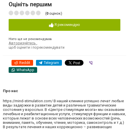
Оцініть першим
(
0
оцінок)
Я рекомендую
Ніхто ще не рекомендував
Авторизуйтесь
,
щоб оцінити і порекомендувати
Reddit
Telegram
Viber
WhatsApp
Про нас
https://mind-stimulation.com/ В нашей клинике успешно лечат любые
виды задержки в развитии детей и различные травматические
состояния у взрослых. В «Центре стимуляции мозга» мы оказываем
лечебные и реабилитационные услуги, стимулируя функции и навыки,
которые лежат в основе всех человеческих возможностей (речь,
внимание, память, обучение, чтение, моторика, самоконтроль и т.д.)
В результате лечения и наших коррекционно – развивающих