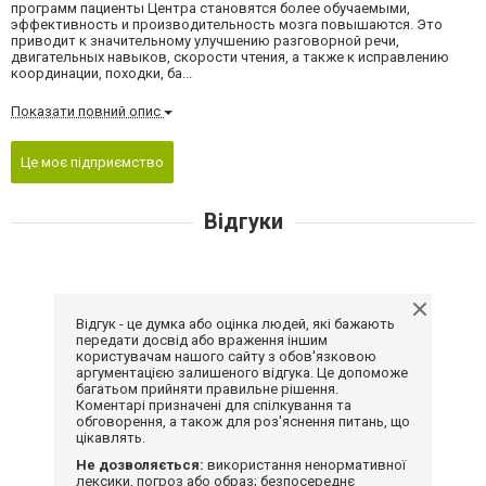
программ пациенты Центра становятся более обучаемыми,
эффективность и производительность мозга повышаются. Это
приводит к значительному улучшению разговорной речи,
двигательных навыков, скорости чтения, а также к исправлению
координации, походки, ба...
Показати повний опис
Це моє підприємство
Відгуки
Відгук - це думка або оцінка людей, які бажають
передати досвід або враження іншим
користувачам нашого сайту з обов'язковою
аргументацією залишеного відгука. Це допоможе
багатьом прийняти правильне рішення.
Коментарі призначені для спілкування та
обговорення, а також для роз'яснення питань, що
цікавлять.
Не дозволяється:
використання ненормативної
лексики, погроз або образ; безпосереднє