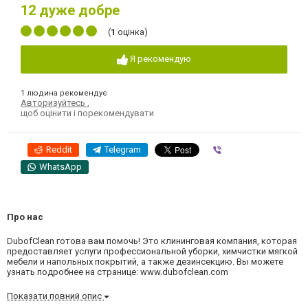
12
дуже добре
(
1
оцінка)
Я рекомендую
1 людина рекомендує
Авторизуйтесь
,
щоб оцінити і порекомендувати
Reddit
Telegram
Viber
WhatsApp
Про нас
DubofClean готова вам помочь! Это клининговая компания, которая
предоставляет услуги профессиональной уборки, химчистки мягкой
мебели и напольных покрытий, а также дезинсекцию. Вы можете
узнать подробнее на странице: www.dubofclean.com
Показати повний опис