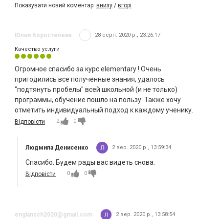
Показувати новий коментар:
внизу
/
вгорі
Юлия Коростелева
28 серп. 2020 р., 23:26:17
Качество услуги
Огромное спасибо за курс elementary ! Очень
пригодились все полученные знания, удалось
"подтянуть пробелы" всей школьной (и не только)
программы, обучение пошло на пользу. Также хочу
отметить индивидуальный подход к каждому ученику.
2
0
Відповісти
Людмила Денисенко
2 вер. 2020 р., 13:59:34
Спасибо. Будем рады вас видеть снова.
0
0
Відповісти
englansch2020@gmail.com
2 вер. 2020 р., 13:58:54