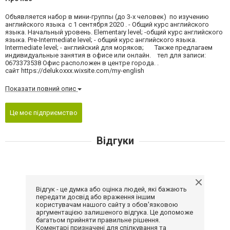
Объявляется набор в мини-группы (до 3-х человек) по изучению
английского языка с 1 сентября 2020 . - Общий курс английского
языка. Начальный уровень. Elementary level; -общий курс английского
языка. Pre-Intermediate level; - общий курс английского языка.
Intermediate level; - английский для моряков; Также предлагаем
индивидуальные занятия в офисе или онлайн. тел для записи:
0673373538 Офис расположен в центре города. .
сайт https://delukoxxx.wixsite.com/my-english
Показати повний опис
Це моє підприємство
Відгуки
Відгук - це думка або оцінка людей, які бажають
передати досвід або враження іншим
користувачам нашого сайту з обов'язковою
аргументацією залишеного відгука. Це допоможе
багатьом прийняти правильне рішення.
Коментарі призначені для спілкування та