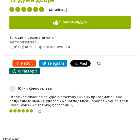
12
дуже добре
(
4
оцінки)
Я рекомендую
3 людини рекомендують
Авторизуйтесь
,
щоб оцінити і порекомендувати
Reddit
Telegram
Viber
WhatsApp
Юлия Коростелева
Огромное спасибо за курс elementary ! Очень пригодились все
полученные знания, удалось &quot;подтянуть пробелы&quot; всей
школьной (и не только) программы,...
12
Про нас