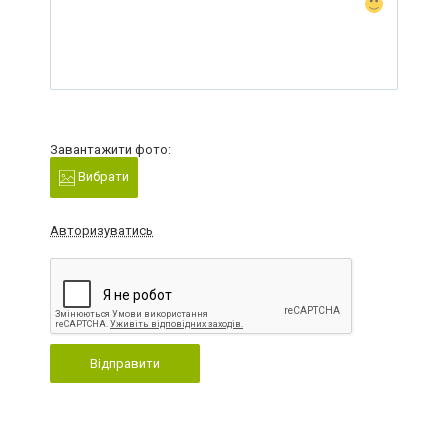
Завантажити фото:
Вибрати
Авторизуватись
Відправити