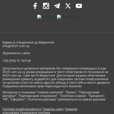
Віримо в повернення до Маріуполя
info@0629.com.ua
Журналисты сайта
+38 (096) 91 303 68
Допускається цитування матеріалів без отримання попередньої згоди
0629.com.ua за умови розміщення в тексті обов'язкового посилання на
0629.com.ua - Сайт міста Маріуполя. Для інтернет-видань обов'язкове
розміщення прямого, відкритого для пошукових систем гіперпосилання
на цитовані статті не нижче другого абзацу в тексті або в якості джерела.
Порушення виняткових прав переслідується Законом.
Матеріали з плашками "Новини компаній", "Промо", "Партнерський
матеріал", "Партнерський спецпроєкт", "Політичні новини", "Пресреліз",
"PR", "Офіційно", "Політична реклама" публікуються на правах реклами.
Політика конфіденційності
Правила сайту
Правила
класифайд
Редакційна політика