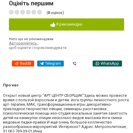
Оцініть першим
(
0
оцінок)
Я рекомендую
Ніхто ще не рекомендував
Авторизуйтесь
,
щоб оцінити і порекомендувати
Reddit
Telegram
Viber
WhatsApp
Про нас
Открыт новый центр "АРТ ЦЕНТР СБОРЩИК"Здесь можно провести
время с пользой взрослым и детям. йога группы личностного роста
арт-терапия, МАК, трансформационные игры декоративно-
прикладное творчество лекции, семинары расстановки ,
психологическая помощь изо-студия вокальные занятия занятость
детей на каникулах специи несколько видов массажа йога-смеха
медовые ладки-правки И ещё очень большое колличество
разнообразных мероприятий. Интересно? Адрес: Метрополитская,
51 067-769-39-01 Инна