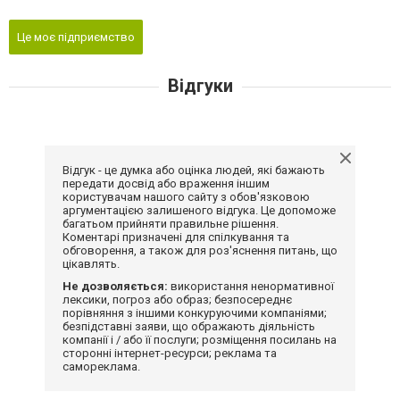
Це моє підприємство
Відгуки
Відгук - це думка або оцінка людей, які бажають
передати досвід або враження іншим
користувачам нашого сайту з обов'язковою
аргументацією залишеного відгука. Це допоможе
багатьом прийняти правильне рішення.
Коментарі призначені для спілкування та
обговорення, а також для роз'яснення питань, що
цікавлять.
Не дозволяється:
використання ненормативної
лексики, погроз або образ; безпосереднє
порівняння з іншими конкуруючими компаніями;
безпідставні заяви, що ображають діяльність
компанії і / або її послуги; розміщення посилань на
сторонні інтернет-ресурси; реклама та
самореклама.