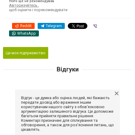
Ніхто ще не рекомендував
Авторизуйтесь
,
щоб оцінити і порекомендувати
Reddit
Telegram
Viber
WhatsApp
Це моє підприємство
Відгуки
Відгук - це думка або оцінка людей, які бажають
передати досвід або враження іншим
користувачам нашого сайту з обов'язковою
аргументацією залишеного відгука. Це допоможе
багатьом прийняти правильне рішення.
Коментарі призначені для спілкування та
обговорення, а також для роз'яснення питань, що
цікавлять.