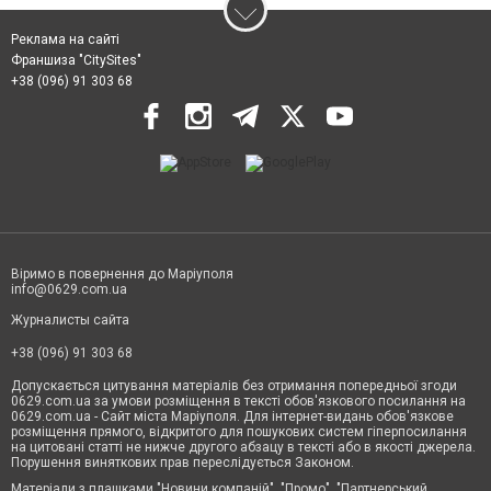
Реклама на сайті
Франшиза "CitySites"
+38 (096) 91 303 68
Віримо в повернення до Маріуполя
info@0629.com.ua
Журналисты сайта
+38 (096) 91 303 68
Допускається цитування матеріалів без отримання попередньої згоди
0629.com.ua за умови розміщення в тексті обов'язкового посилання на
0629.com.ua - Сайт міста Маріуполя. Для інтернет-видань обов'язкове
розміщення прямого, відкритого для пошукових систем гіперпосилання
на цитовані статті не нижче другого абзацу в тексті або в якості джерела.
Порушення виняткових прав переслідується Законом.
Матеріали з плашками "Новини компаній", "Промо", "Партнерський