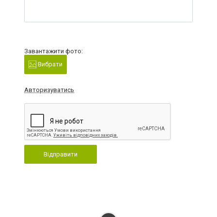
Завантажити фото:
Вибрати
Авторизуватись
Відправити