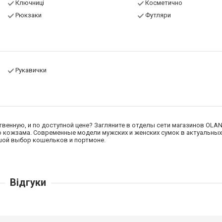
Ключниці
Косметично
Рюкзаки
Футляри
Рукавички
твенную, и по доступной цене? Загляните в отделы сети магазинов OLAN
го кожзама. Современные модели мужских и женских сумок в актуальны
ьшой выбор кошельков и портмоне.
Відгуки