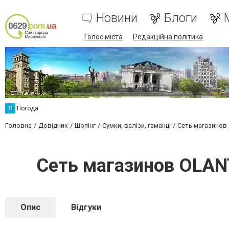
Новини
Блоги
Голос міста
Редакційна політика
П
Погода
Головна
Довідник
Шопінг
Сумки, валізи, гаманці
Сеть магазинов 
Сеть магазинов OLANT
Опис
Відгуки