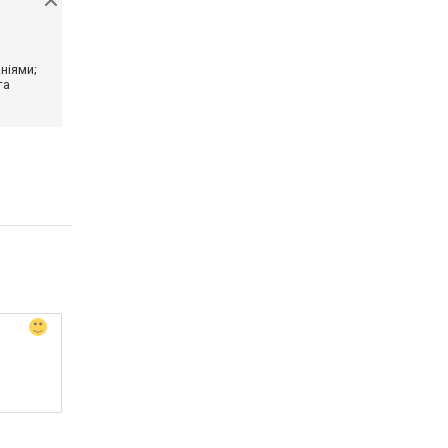
ніями;
та