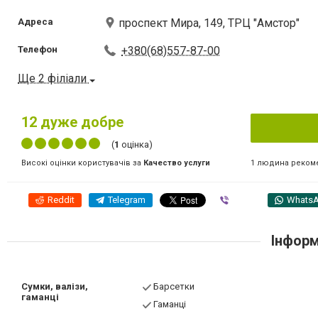
Адреса
проспект Мира, 149, ТРЦ "Амстор"
Телефон
+380(68)557-87-00
Ще 2 філіали
12
дуже добре
(
1
оцінка)
1 людина реком
Високі оцінки користувачів за
Качество услуги
Reddit
Telegram
Viber
Whats
Інформ
Сумки, валізи,
Барсетки
гаманці
Гаманці