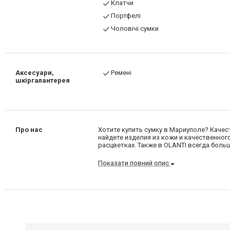
Клатчи
Портфелі
Чоловічі сумки
Аксесуари,
Ремені
шкіргалантерея
Про нас
Хотите купить сумку в Мариуполе? Качес
найдете изделия из кожи и качественно
расцветках. Также в OLANTI всегда бол
Показати повний опис