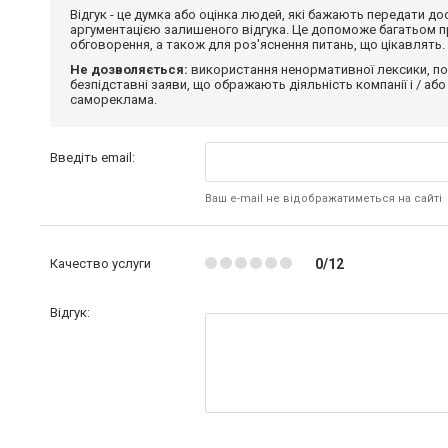
Відгук - це думка або оцінка людей, які бажають передати 
аргументацією залишеного відгука. Це допоможе багатьом пр
обговорення, а також для роз'яснення питань, що цікавлять.
Не дозволяється:
використання ненормативної лексики, по
безпідставні заяви, що ображають діяльність компанії і / або
самореклама.
Введіть email:
Ваш e-mail не відображатиметься на сайті
Качество услуги
0/12
Відгук: