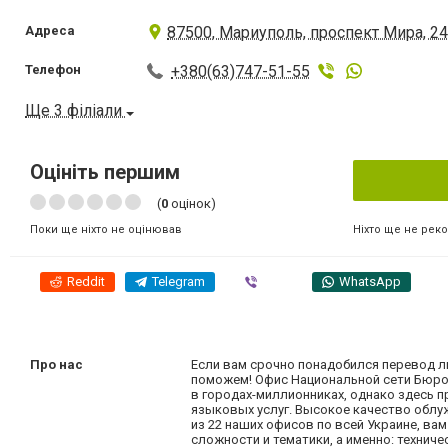
Адреса
87500, Мариуполь, проспект Мира, 2
Телефон
+380(63)747-51-55
Ще 3 філіали
Оцініть першим
(
0
оцінок)
Ніхто ще не рек
Поки ще ніхто не оцінював
Reddit
Telegram
Viber
WhatsApp
Про нас
Если вам срочно понадобился перевод ли
поможем! Офис Национальной сети Бюро 
в городах-миллионниках, однако здесь 
языковых услуг. Высокое качество облу
из 22 наших офисов по всей Украине, ва
сложности и тематики, а именно: техниче