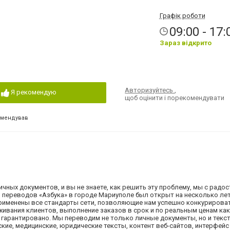
4
Графік роботи
09:00 - 17:
Зараз відкрито
Авторизуйтесь
,
Я рекомендую
щоб оцінити і порекомендувати
омендував
чных документов, и вы не знаете, как решить эту проблему, мы с радо
переводов «Азбука» в городе Мариуполе был открыт на несколько лет
применены все стандарты сети, позволяющие нам успешно конкурирова
живания клиентов, выполнение заказов в срок и по реальным ценам как
м гарантировано. Мы переводим не только личные документы, но и тек
ские, медицинские, юридические тексты, контент веб-сайтов, интерфейс