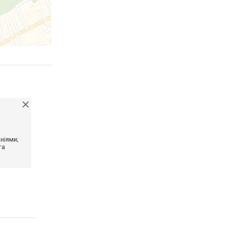
ніями;
та