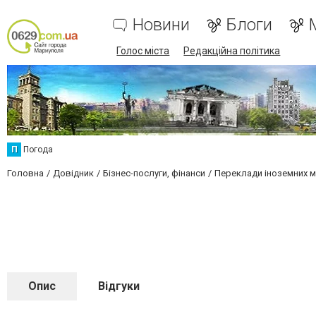
Новини
Блоги
Голос міста
Редакційна політика
П
Погода
Головна
Довідник
Бізнес-послуги, фінанси
Переклади іноземних 
Опис
Відгуки