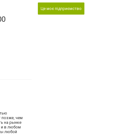
Це моє підприємство
00
стью
 позже, чем
ть на рынке
 и в любом
сты любой