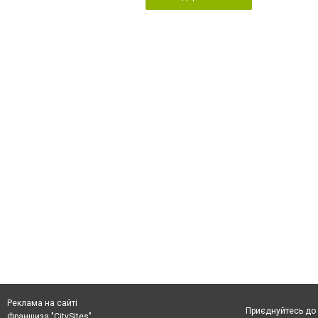
Реклама на сайті
Приєднуйтесь до 
Франшиза "CitySites"