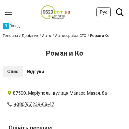
Рус
П
Погода
Головна
Довідник
Авто
Автосервіси, СТО
Роман и Ко
Роман и Ко
Опис
Відгуки
87500, Маріуполь, вулиця Макара Мазая, 8а
+380(96)239-68-47
Оцініть першим