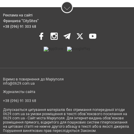
Реклама на сайті
Франшиза "CitySites"
+38 (096) 91 303 68
Віримо в повернення до Маріуполя
info@0629.com.ua
Журналисты сайта
+38 (096) 91 303 68
Допускається цитування матеріалів без отримання попередньої згоди
0629.com.ua за умови розміщення в тексті обов'язкового посилання на
0629.com.ua - Сайт міста Маріуполя. Для інтернет-видань обов'язкове
розміщення прямого, відкритого для пошукових систем гіперпосилання
на цитовані статті не нижче другого абзацу в тексті або в якості джерела.
Порушення виняткових прав переслідується Законом.