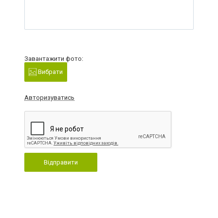
Завантажити фото:
Вибрати
Авторизуватись
Відправити