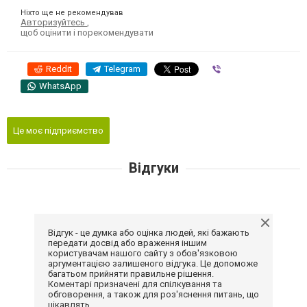
Ніхто ще не рекомендував
Авторизуйтесь
,
щоб оцінити і порекомендувати
Reddit
Telegram
Viber
WhatsApp
Це моє підприємство
Відгуки
Відгук - це думка або оцінка людей, які бажають
передати досвід або враження іншим
користувачам нашого сайту з обов'язковою
аргументацією залишеного відгука. Це допоможе
багатьом прийняти правильне рішення.
Коментарі призначені для спілкування та
обговорення, а також для роз'яснення питань, що
цікавлять.