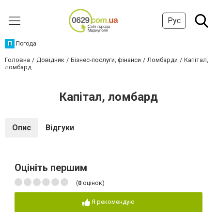
Рус
П
Погода
Головна
Довідник
Бізнес-послуги, фінанси
Ломбарди
Капiтал,
ломбард
Капiтал, ломбард
Опис
Відгуки
Оцініть першим
(
0
оцінок)
Я рекомендую