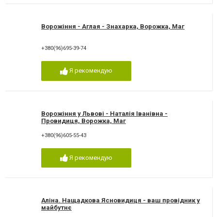
Ворожіння - Аглая - Знахарка, Ворожка, Маг
+380(96)695-39-74
Я рекомендую
Ворожіння у Львові - Наталія Іванівна -
Провидиця, Ворожка, Маг
+380(96)605-55-43
Я рекомендую
Аліна. Нащадкова Ясновидиця - ваш провідник у
майбутнє