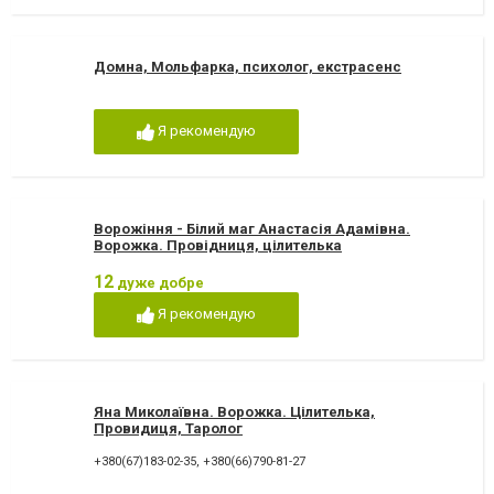
Домна, Мольфарка, психолог, екстрасенс
Я рекомендую
Ворожіння - Білий маг Анастасія Адамівна.
Ворожка. Провідниця, цілителька
12
дуже добре
Я рекомендую
Яна Миколаївна. Ворожка. Цілителька,
Провидиця, Таролог
+380(67)183-02-35
,
+380(66)790-81-27