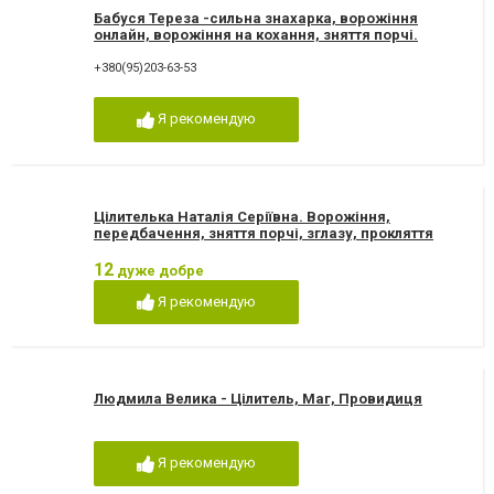
Бабуся Тереза -сильна знахарка, ворожіння
онлайн, ворожіння на кохання, зняття порчі.
Ворожка Тереза
+380(95)203-63-53
Я рекомендую
Цілителька Наталія Серіївна. Ворожіння,
передбачення, зняття порчі, зглазу, прокляття
12
дуже добре
Я рекомендую
Людмила Велика - Цілитель, Маг, Провидиця
Я рекомендую