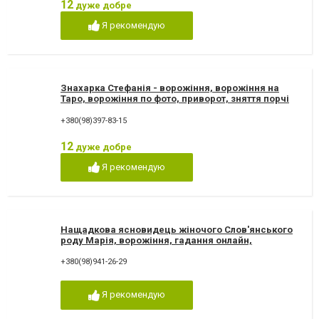
12
дуже добре
Я рекомендую
Знахарка Стефанія - ворожіння, ворожіння на
Таро, ворожіння по фото, приворот, зняття порчі
+380(98)397-83-15
12
дуже добре
Я рекомендую
Нащадкова ясновидець жіночого Слов'янського
роду Марія, ворожіння, гадання онлайн,
ворожіння Таро
+380(98)941-26-29
Я рекомендую