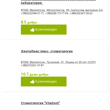
лаборатория.
87500, Мариуполь, Металлургов, 99, (напротив магазина Эльдор
+380(62)948-27-77
,
+380(68)179-77-04
,
+380(50)347-20-62
8.5
добре
Я рекомендую
ДентаЛюкс плюс, стоматология
87500, Мариуполь, Троицкая, 51, (бывш.ул 50 лет СССР)
+380(97)051-47-87
10.7
дуже добре
Я рекомендую
Стоматология "VitaDent"