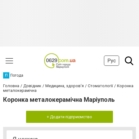
Рус
П
Погода
Головна
Довідник
Медицина, здоров'я
Стоматології
Коронка
металокерамічна
Коронка металокерамічна Маріуполь
+ Додати підприємство