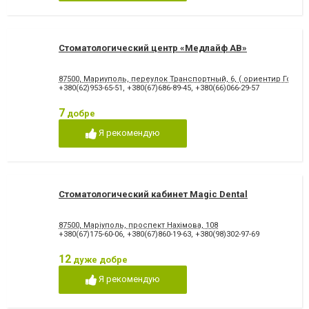
відновлення емалі
Художня реставрація зубів
Хірургічне лікування зубів
Чистка зубів
Шинування зубів
Стоматологический центр «Медлайф АВ»
87500, Мариуполь, переулок Транспортный, 6, ( ориентир Городс
+380(62)953-65-51
,
+380(67)686-89-45
,
+380(66)066-29-57
7
добре
Я рекомендую
Стоматологический кабинет Magic Dental
87500, Маріуполь, проспект Нахімова, 108
+380(67)175-60-06
,
+380(67)860-19-63
,
+380(98)302-97-69
12
дуже добре
Я рекомендую