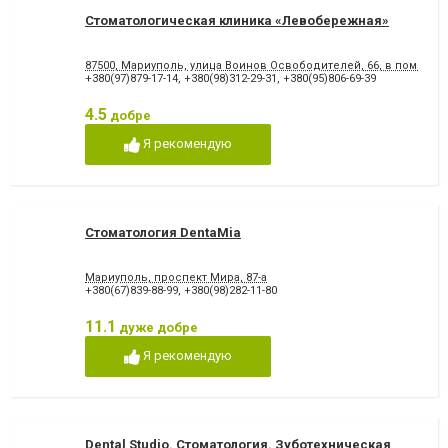
Стоматологическая клиника «Левобережная»
87500, Мариуполь, улица Воинов Освободителей, 66, в помеще
+380(97)879-17-14
,
+380(98)312-29-31
,
+380(95)806-69-39
4.5
добре
Я рекомендую
Стоматология DentaMia
Мариуполь, проспект Мира, 87-а
+380(67)839-88-99
,
+380(98)282-11-80
11.1
дуже добре
Я рекомендую
Dental Studio. Cтоматология. Зуботехническая