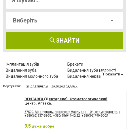
ЗНАЙТИ
Імплантація зубів
Брекети
Видалення зуба
Видалення зуба мудрості
Показати
Видалення молочного зуба
Видалення нерва
Видалення постійного зуба
Виправлення діастеми
Сортувати:
за рейтингом
за переглядами
Відбілювання зубів
Вініри
Герметизація фісур
Дитяча стоматологія
DENTAREX (Дентарекс). Cтоматологический
Діагностика зубів
Елайнери
центр. Аптeкa.
Естетична реставрація
Зняття зубного каменю
87500, Мариуполь, проспект Нахимова, 104, стоматология, аптека
Зубні протези
Клиновидний дефект зубів
+380(62)937-58-32
,
+380(95)044-42-22
,
+380(96)799-60-27
Комп'ютерна томографія
Коронка безметалова
зубів
9.5
дуже добре