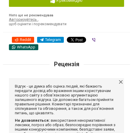
Я рекомендую
Ніхто ще не рекомендував
Авторизуйтесь
,
щоб оцінити і порекомендувати
Reddit
Telegram
Viber
WhatsApp
Рецензія
Відгук - це думка або оцінка людей, які бажають
передати досвід або враження іншим користувачам
нашого сайту з обов'язковою аргументацією
залишеного відгука. Це допоможе багатьом прийняти
правильне рішення. Коментарі призначені для
спілкування та обговорення, а також для роз'яснення
питань, що цікавлять.
Не дозволяється:
використання ненормативної
лексики, погроз або образ; безпосереднє порівняння з
іншими конкуруючими компаніями; безпідставні заяви,