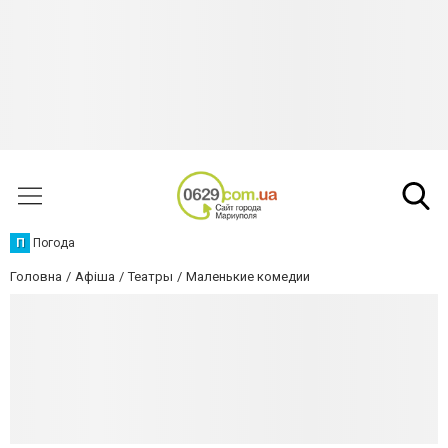
П
Погода
Головна
Афіша
Театры
Маленькие комедии