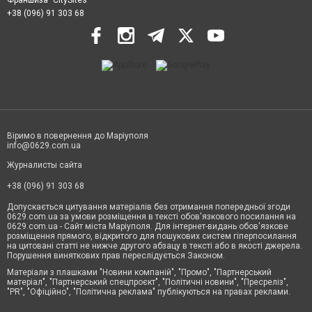
Франшиза "CitySites"
+38 (096) 91 303 68
Віримо в повернення до Маріуполя
info@0629.com.ua
Журналисты сайта
+38 (096) 91 303 68
Допускається цитування матеріалів без отримання попередньої згоди
0629.com.ua за умови розміщення в тексті обов'язкового посилання на
0629.com.ua - Сайт міста Маріуполя. Для інтернет-видань обов'язкове
розміщення прямого, відкритого для пошукових систем гіперпосилання
на цитовані статті не нижче другого абзацу в тексті або в якості джерела.
Порушення виняткових прав переслідується Законом.
Матеріали з плашками "Новини компаній", "Промо", "Партнерський
матеріал", "Партнерський спецпроєкт", "Політичні новини", "Пресреліз",
"PR", "Офіційно", "Політична реклама" публікуються на правах реклами.