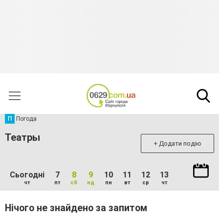
П
Погода
Театры
+ Додати подію
Сьогодні
7
8
9
10
11
12
13
чт
пт
сб
нд
пн
вт
ср
чт
Нічого не знайдено за запитом