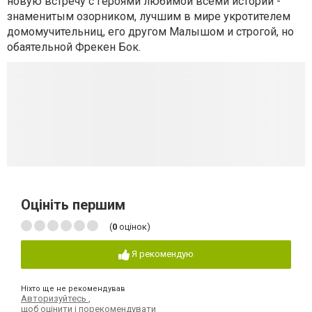
новую встречу с героями любимой всеми истории -
знаменитым озорником, лучшим в мире укротителем
домомучительниц, его другом Малышом и строгой, но
обаятельной Фрекен Бок.
Оцініть першим
(
0
оцінок)
Я рекомендую
Ніхто ще не рекомендував
Авторизуйтесь
,
щоб оцінити і порекомендувати