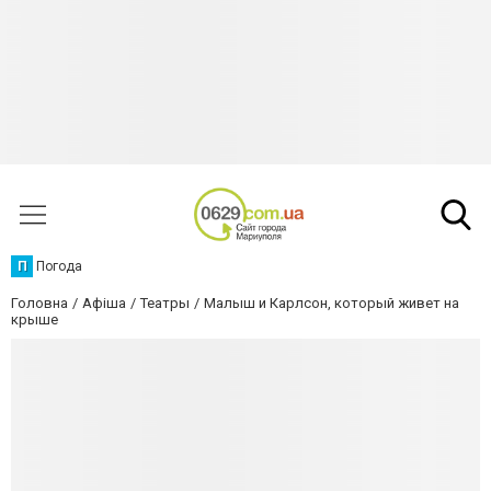
П
Погода
Головна
Афіша
Театры
Малыш и Карлсон, который живет на
крыше