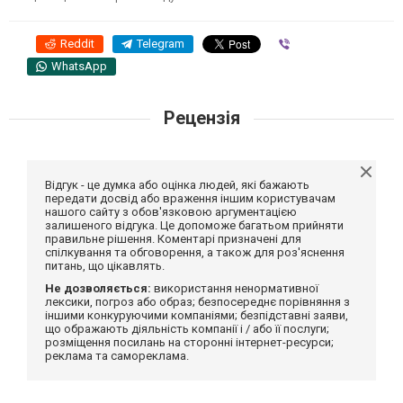
Reddit
Telegram
Viber
WhatsApp
Рецензія
Відгук - це думка або оцінка людей, які бажають
передати досвід або враження іншим користувачам
нашого сайту з обов'язковою аргументацією
залишеного відгука. Це допоможе багатьом прийняти
правильне рішення. Коментарі призначені для
спілкування та обговорення, а також для роз'яснення
питань, що цікавлять.
Не дозволяється:
використання ненормативної
лексики, погроз або образ; безпосереднє порівняння з
іншими конкуруючими компаніями; безпідставні заяви,
що ображають діяльність компанії і / або її послуги;
розміщення посилань на сторонні інтернет-ресурси;
реклама та самореклама.